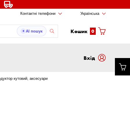
Контактні телефони
Українська
Кошик
0
AI пошук
✦
Вxід
едуктор кутовий, аксесуари