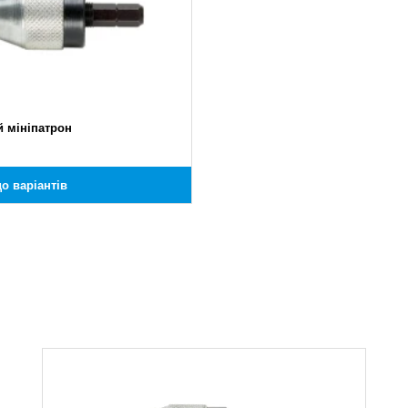
й мініпатрон
о варіантів