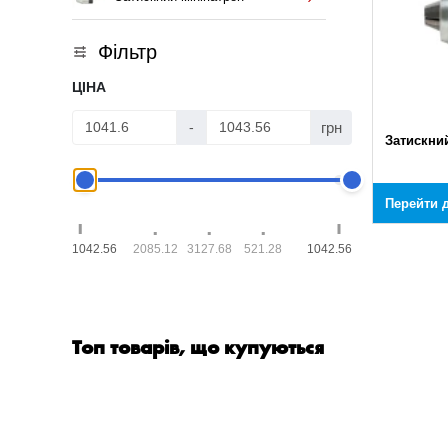
Фільтр
ЦІНА
грн
-
Затискни
Перейти д
1042.56
2085.12
3127.68
521.28
1042.56
Топ товарів, що купуються