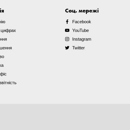
ія
Соц. мережі
нію
Facebook
в цифрах
YouTube
ення
Instagram
ішення
Twitter
во
ка
офіс
звітність