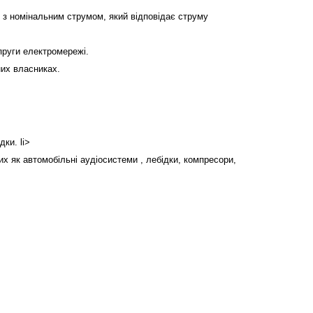
 з номінальним струмом, який відповідає струму
пруги електромережі.
них власниках.
дки.
li>
х як автомобільні аудіосистеми , лебідки, компресори,