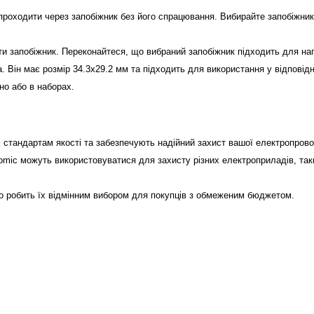
роходити через запобіжник без його спрацювання. Вибирайте запобіжник
и запобіжник. Переконайтеся, що вибраний запобіжник підходить для на
. Він має розмір 34.3x29.2 мм та підходить для використання у відповід
о або в наборах.
 стандартам якості та забезпечують надійний захист вашої електропрово
mic можуть використовуватися для захисту різних електроприладів, таки
о робить їх відмінним вибором для покупців з обмеженим бюджетом.