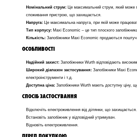
Номінальний струм:
Це максимальний струм, який може п
споживання пристрою, що захищається.
Напруга:
Це максимальна напруга, при якій може працюват
Тип корпусу:
Maxi Economic – це тип плоского запобіжника
Кількість:
Запобіжники Maxi Economic продаються поштучн
ОСОБЛИВОСТІ
Надійний захист:
Запобіжники Wurth відповідають високим
Широкий діапазон застосування:
Запобіжники Maxi Econo
електроінструменти і т.д.
Доступна ціна:
Запобіжники Wurth мають доступну ціну, щ
СПОСІБ ЗАСТОСУВАННЯ
Відключіть електроживлення від ділянки, що захищається.
Встановіть запобіжник у відповідний утримувач.
Відновіть електроживлення.
ПЕРЕД ПОКУПКОЮ