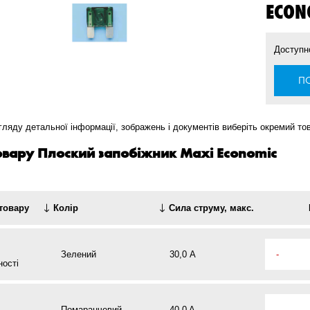
ECON
Доступн
ПО
ляду детальної інформації, зображень і документів виберіть окремий тов
товару Плоский запобіжник Maxi Economic
товару
Колір
Сила струму, макс.
Зелений
30,0 А
-
ності
Помаранчевий
40,0 A
-