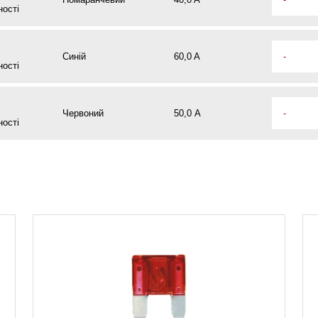
ності
Синій
60,0 A
-
ності
Червоний
50,0 А
-
ності