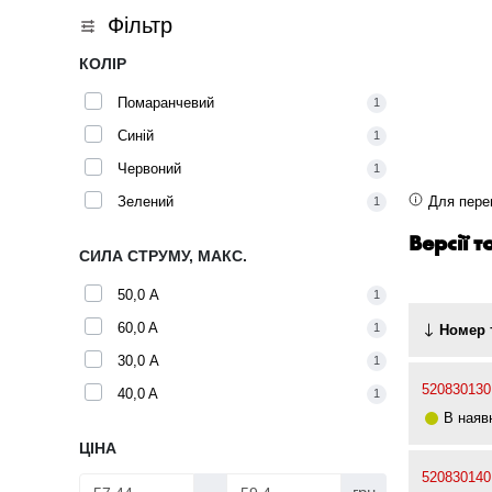
Фільтр
КОЛІР
Помаранчевий
1
Синій
1
Червоний
1
Зелений
Для перег
1
Версії 
СИЛА СТРУМУ, МАКС.
50,0 А
1
60,0 A
1
Номер 
30,0 А
1
520830130
40,0 A
1
В наяв
ЦІНА
520830140