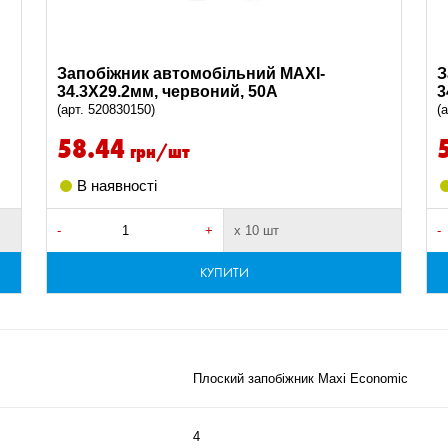
Запобіжник автомобільний MAXI-
З
34.3X29.2мм, червоний, 50A
3
(арт. 520830150)
(
58.44
грн/шт
В наявності
-
+
х 10 шт
-
КУПИТИ
Плоский запобіжник Maxi Economic
4