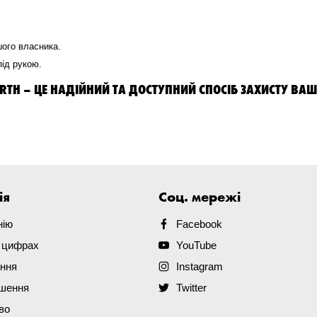
шого власника.
під рукою.
RTH – ЦЕ НАДІЙНИЙ ТА ДОСТУПНИЙ СПОСІБ ЗАХИСТУ ВА
ія
Соц. мережі
нію
Facebook
в цифрах
YouTube
ення
Instagram
ішення
Twitter
во