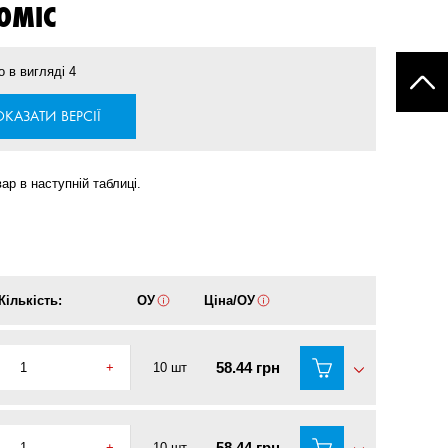
OMIC
о в вигляді
4
КАЗАТИ ВЕРСІЇ
ар в наступній таблиці.
Кількість:
ОУ
Ціна/ОУ
58.44 грн
+
10 шт
58.44 грн
+
10 шт