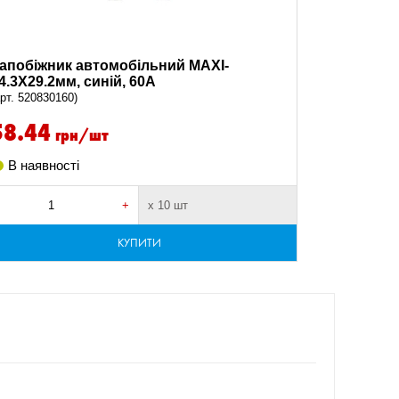
апобіжник автомобільний MAXI-
4.3X29.2мм, синій, 60A
арт. 520830160)
58.44
грн/шт
В наявності
+
х 10 шт
КУПИТИ