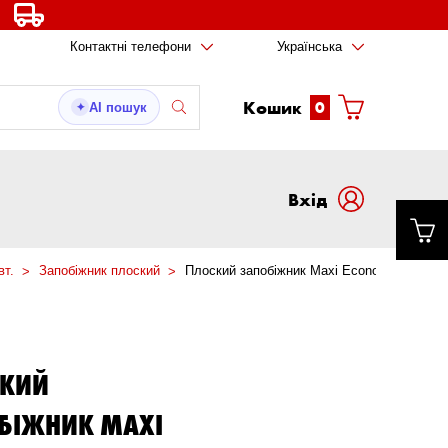
Контактні телефони
Українська
Кошик
0
AI пошук
✦
Вxід
вт.
Запобіжник плоский
Плоский запобіжник Maxi Economic
СКИЙ
БІЖНИК MAXI