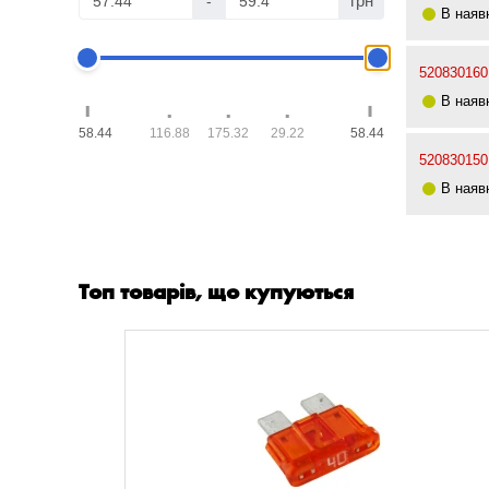
грн
-
В наяв
520830160
В наяв
58.44
116.88
175.32
29.22
58.44
520830150
В наяв
Топ товарів, що купуються