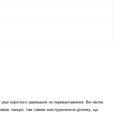
 разі короткого замикання чи перевантаження. Він являє
озриває ланцюг, тим самим знеструмлюючи ділянку, що