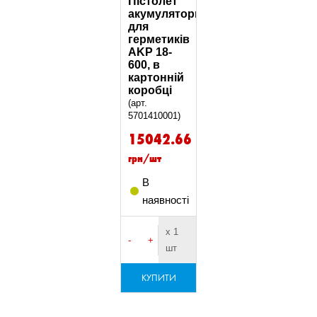
Пістолет
акумуляторний
для
герметиків
AKP 18-
600, в
картонній
коробці
(арт.
5701410001)
15042.66
грн/шт
В
наявності
х 1
-
+
шт
КУПИТИ