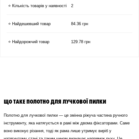
⭐ Кількість товарів у наявності
2
⭐ Найдешевший товар
84.36 грн
⭐ Найдорожчий товар
129.78 грн
ЩО ТАКЕ ПОЛОТНО ДЛЯ ЛУЧКОВОЇ ПИЛКИ
Полотно для лучкової пилки — це змінна ріжуча частина ручного
інструменту, яка натягується в рамі між двома фіксаторами. Саме
воно виконує різання, тоді як рама лише утримує виріб у
натягнутому стані та таким чином визначає напрямок руху. Це