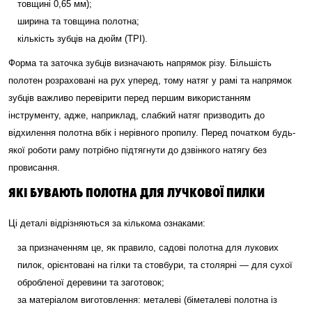
товщині 0,65 мм);
ширина та товщина полотна;
кількість зубців на дюйм (TPI).
Форма та заточка зубців визначають напрямок різу. Більшість
полотен розраховані на рух уперед, тому натяг у рамі та напрямок
зубців важливо перевірити перед першим використанням
інструменту, адже, наприклад, слабкий натяг призводить до
відхилення полотна вбік і нерівного пропилу. Перед початком будь-
якої роботи раму потрібно підтягнути до дзвінкого натягу без
провисання.
ЯКІ БУВАЮТЬ ПОЛОТНА ДЛЯ ЛУЧКОВОЇ ПИЛКИ
Ці деталі відрізняються за кількома ознаками:
за призначенням це, як правило, садові полотна для лукових
пилок, орієнтовані на гілки та стовбури, та столярні — для сухої
обробленої деревини та заготовок;
за матеріалом виготовлення: металеві (біметалеві полотна із