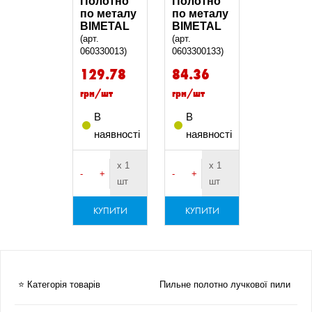
Полотно
Полотно
по металу
по металу
BIMETAL
BIMETAL
(арт.
(арт.
060330013)
0603300133)
129.78
84.36
грн/шт
грн/шт
В
В
наявності
наявності
х 1
х 1
-
+
-
+
шт
шт
КУПИТИ
КУПИТИ
⭐ Категорія товарів
Пильне полотно лучкової пили