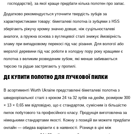
господарстві), за якої краще придбати кілька полотен про запас.
Додатково рекомендується уточнити твердість зубців за
характеристиками товару: біметалеві полотна із зубцями з HSS
зберігають ріжучу кромку значно довше, ніж суцільносталеві
аналоги, а пружна основа з вуглецевої сталі знижує ймовірність
зламу при випадковому перекосі під час різання. Для вологої або
мерзлої деревини під час роботи в холодну пору року кращими є
полотна з великим розведеним зубом, які менше забиваються
тирсою та рідше застрягають у пропилі.
ДЕ КУПИТИ ПОЛОТНО ДЛЯ ЛУЧКОВОЇ ПИЛКИ
В асортименті Wurth Ukraine представлені біметалеві полотна з
швидкорізальної сталі з кроком 24 та 32 зубів на дюйм, розміром 300
× 13 × 0,65 мм відповідно, що є стандартом, сумісним із більшістю
пилок побутового та професійного класу. Продукція виготовлена за
німецькими стандартами якості. Кожну з позицій ви можете придбати
онлайн — обидва варіанти є в наявності. Різниця в ціні між