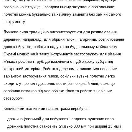
розбірна конструкція, і завдяки цьому затуплене або зламане
полотно можна буквально за хвилину замінити без заміни самого
інструменту.
Лучкова пила традиційно використовується для розпилювання
деревини, наприклад, для обрізки гілок і чагарників, розпилювання
дощок і брусків, роботи в саду та на будівельному майданчику.
Окремі модифікації таких інструментів застосовують для різання
м’яких профілів і труб, де важливим є підбір кроку зубців під
конкретний матеріал. Робота з деревом залишається основним
варіантом застосування пилки, оскільки вузьке полотно легко
входить у пропил і дозволяє вести різ по кривій лінії, саме це
особливо важливо під час обрізки гілок та роботи з нерівним
стовбуром.
Ключовими технічними параметрами виробу є:
довжина (зазвичай для побутових і садових лучкових пилок
довжина полотна становить близько 300 мм при ширині 13 мм і