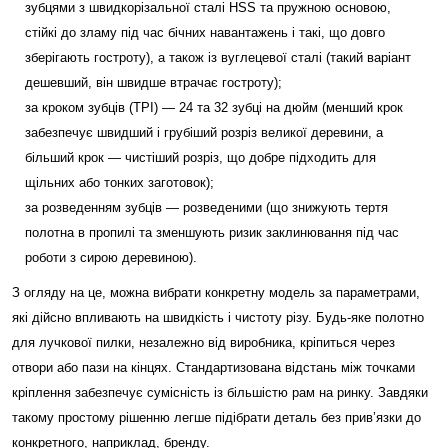
зубцями з швидкорізальної сталі HSS та пружною основою,
стійкі до зламу під час бічних навантажень і такі, що довго
зберігають гостроту), а також із вуглецевої сталі (такий варіант
дешевший, він швидше втрачає гостроту);
за кроком зубців (TPI) — 24 та 32 зубці на дюйм (менший крок
забезпечує швидший і грубіший розріз великої деревини, а
більший крок — чистіший розріз, що добре підходить для
щільних або тонких заготовок);
за розведенням зубців — розведеними (що знижують тертя
полотна в пропилі та зменшують ризик заклинювання під час
роботи з сирою деревиною).
З огляду на це, можна вибрати конкретну модель за параметрами,
які дійсно впливають на швидкість і чистоту різу. Будь-яке полотно
для лучкової пилки, незалежно від виробника, кріпиться через
отвори або пази на кінцях. Стандартизована відстань між точками
кріплення забезпечує сумісність із більшістю рам на ринку. Завдяки
такому простому рішенню легше підібрати деталь без прив’язки до
конкретного, наприклад, бренду.