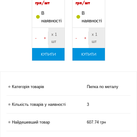
грн/шт
грн/шт
В
В
наявності
наявності
х 1
х 1
-
+
-
+
шт
шт
КУПИТИ
КУПИТИ
⭐ Категорія товарів
Пилка по металу
⭐ Кількість товарів у наявності
3
⭐ Найдешевший товар
607.74 грн