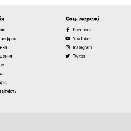
ія
Соц. мережі
нію
Facebook
в цифрах
YouTube
ення
Instagram
ішення
Twitter
во
ка
офіс
звітність