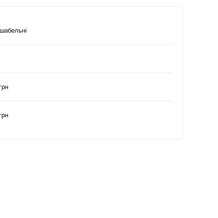
 шабельні
грн
грн