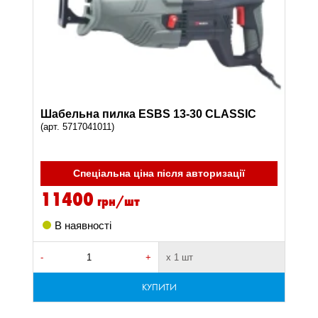
Шабельна пилка ESBS 13-30 CLASSIC
(арт. 5717041011)
Спеціальна ціна після авторизації
11400
грн/шт
В наявності
-
+
х 1 шт
КУПИТИ