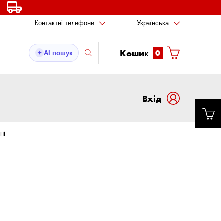
Контактні телефони
Українська
Кошик
0
AI пошук
✦
Вxід
ні