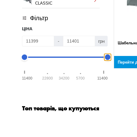
CLASSIC
Фільтр
ЦІНА
грн
-
Шабельна
Перейти д
11400
22800
34200
5700
11400
Топ товарів, що купуються