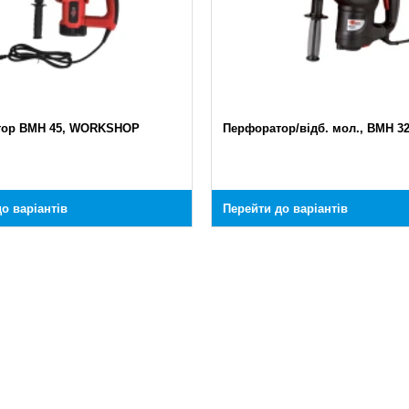
тор BMH 45, WORKSHOP
Перфоратор/відб. мол., BMH 3
о варіантів
Перейти до варіантів