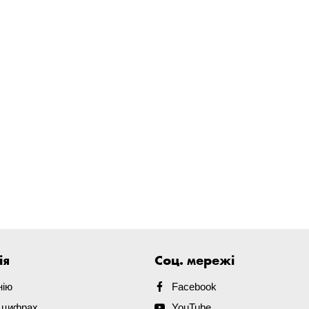
ія
Соц. мережі
нію
Facebook
в цифрах
YouTube