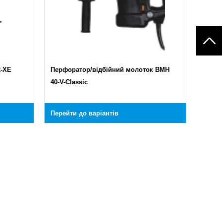
2-XE
Перфоратор/відбійний молоток BMH
40-V-Classic
Перейти до варіантів