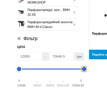
WORKSHOP
Перфоратор/відб. мол., BMH
32-XE
Перфоратор/відбійний молоток
BMH 40-V-Classic
Перфора
Фільтр
ЦІНА
Перейти д
грн
-
12000
24000
36000
36323.46
72646.92