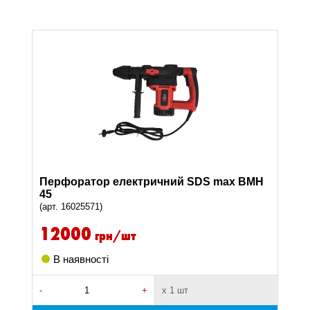
Перфоратор електричний SDS max BMH
45
(арт. 16025571)
12000
грн/шт
В наявності
-
+
х 1 шт