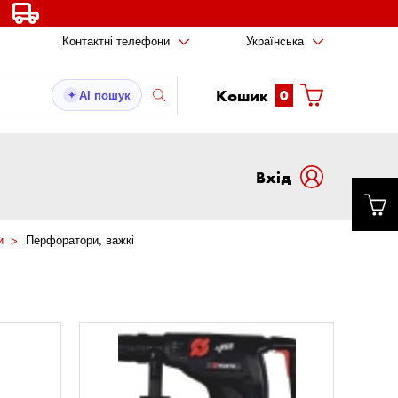
Контактні телефони
Українська
Кошик
0
AI пошук
✦
Вxід
и
Перфоратори, важкі