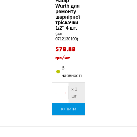
Набір
Wurth для
ремонту
шарнірної
тріскачки
1/2" 4 шт.
(арт.
0712130100)
578.88
грн/шт
В
наявності
х 1
-
+
шт
КУПИТИ