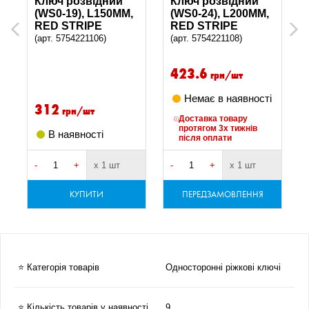
Ключ розвідний
Ключ розвідний
(WS0-19), L150MM,
(WS0-24), L200MM,
RED STRIPE
RED STRIPE
Previous
Next
(арт. 5754221106)
(арт. 5754221108)
423.6
грн/шт
Немає в наявності
312
грн/шт
Доставка товару
протягом 3х тижнів
В наявності
після оплати
-
+
х 1 шт
-
+
х 1 шт
-
КУПИТИ
ПЕРЕДЗАМОВЛЕННЯ
⭐ Категорія товарів
Односторонні ріжкові ключі
⭐ Кількість товарів у наявності
9