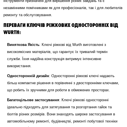
інструменти призначені для вирішення різних завдань та є
незамінними помічниками як для професіоналів, так і для любителів
ремонту та обслуговування.
ПЕРЕВАГИ КЛЮЧІВ РІЖКОВИХ ОДНОСТОРОННІХ ВІД
WURTH:
Виняткова Якість
: Ключі ріжкові від Wurth виготовлені з
високоякісних матеріалів, що гарантує їх тривалий термін
служби. Їхня надійна конструкція витримує інтенсивне
використання.
Односторонній дизайн
: Односторонні ріжкові ключі надають
більш компактне рішення в порівнянні з двосторонніми ключами,
що робить їх зручними для роботи в обмежених просторах.
Багатоцільове застосування
: Ключі ріжкові односторонні
ідеально підходять для затягування та розгортання гайок та
болтів різних розмірів. Вони знаходять широке застосування в
автомобільному ремонті, будівництві, ремонті побутової техніки