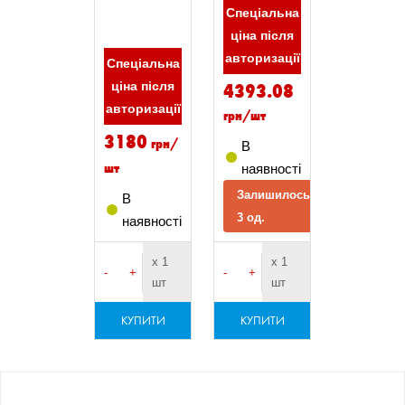
Спеціальна
ціна після
авторизації
Спеціальна
4393.08
ціна після
авторизації
грн/шт
3180
грн/
В
шт
наявності
Залишилось
В
3 од.
наявності
х 1
х 1
-
+
-
+
шт
шт
КУПИТИ
КУПИТИ