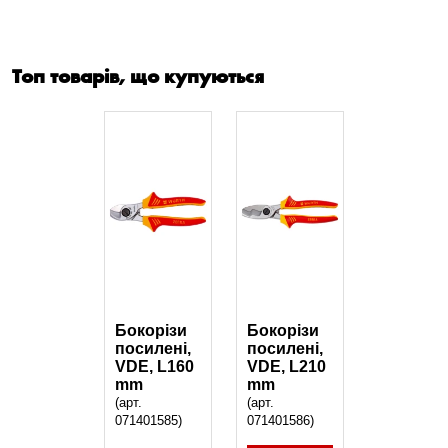
Топ товарів, що купуються
Бокорізи
Бокорізи
посилені,
посилені,
VDE, L160
VDE, L210
mm
mm
(арт.
(арт.
071401585)
071401586)