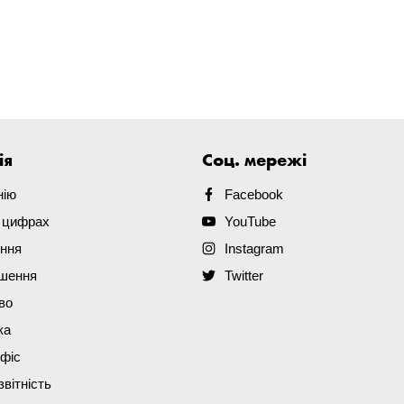
ія
Соц. мережі
нію
Facebook
в цифрах
YouTube
ення
Instagram
ішення
Twitter
во
ка
офіс
звітність