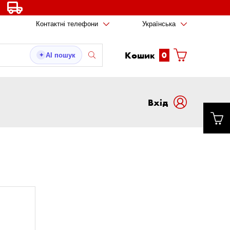
Контактні телефони
Українська
Кошик
0
AI пошук
✦
Вxід