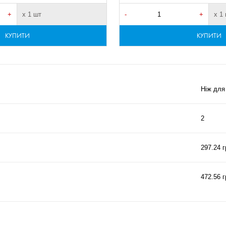
+
х 1 шт
-
+
х 1
КУПИТИ
КУПИТИ
Ніж для
2
297.24 г
472.56 г