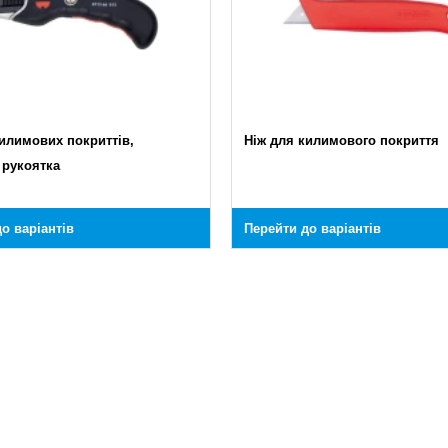
килимових покриттів,
Ніж для килимового покриття
 рукоятка
о варіантів
Перейти до варіантів