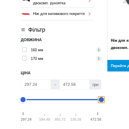
двокомп. рукоятка
Ніж для килимового покриття
Фільтр
ДОВЖИНА
Ніж для 
двокомп.
160 мм
1
170 мм
1
Перейти д
ЦІНА
грн
-
297.24
594.48
891.72
236.28
472.56