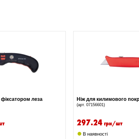
з фіксатором леза
Ніж для килимового пок
(арт. 07156601)
297.24
шт
грн/шт
В наявності