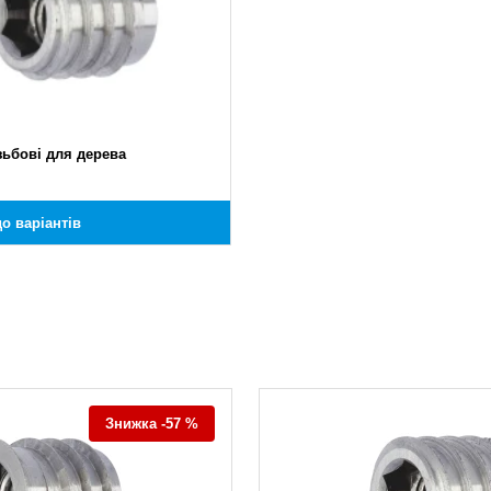
зьбові для дерева
о варіантів
Знижка -57 %