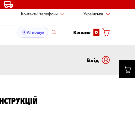
Контактні телефони
Українська
Кошик
0
AI пошук
✦
Вxід
НСТРУКЦІЙ