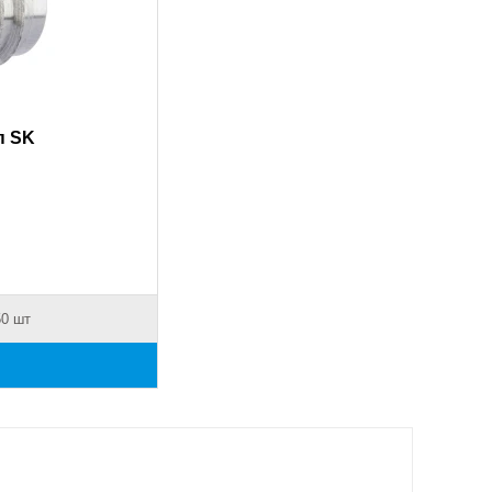
п SK
50 шт