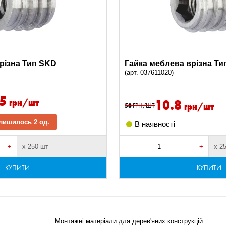
різна Тип SKD
Гайка меблева врізна Ти
(арт. 037611020)
75
грн/шт
10.8
грн/шт
53
ГРН/ШТ
лишилось 2 од.
В наявності
+
х 250 шт
-
+
х 2
КУПИТИ
КУПИТИ
Монтажні матеріали для дерев'яних конструкцій