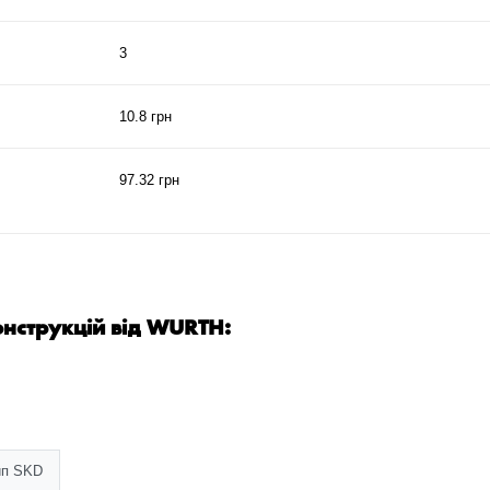
3
10.8 грн
97.32 грн
онструкцій від WURTH:
тип SKD