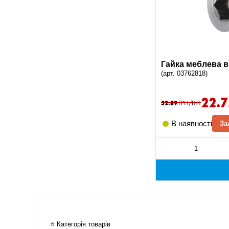
Гайка меблева в
(арт. 03762818)
22.
52.89
ГРН/ШТ
В наявності
За
-
⭐ Категорія товарів