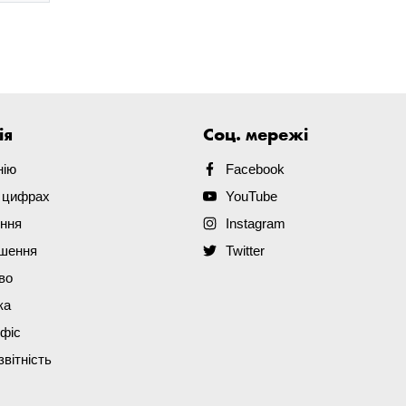
ія
Соц. мережі
нію
Facebook
в цифрах
YouTube
ення
Instagram
ішення
Twitter
во
ка
офіс
звітність