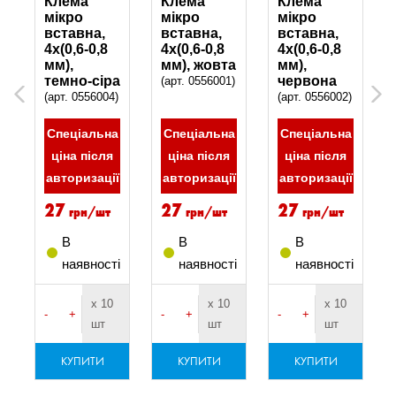
Клема
Клема
Клема
мікро
мікро
мікро
вставна,
вставна,
вставна,
4x(0,6-0,8
4x(0,6-0,8
4x(0,6-0,8
мм),
мм), жовта
мм),
а
темно-сіра
червона
(арт. 0556001)
Previous
Next
)
(арт. 0556004)
(арт. 0556002)
а
Спеціальна
Спеціальна
Спеціальна
ціна після
ціна після
ціна після
ї
авторизації
авторизації
авторизації
27
27
27
грн/шт
грн/шт
грн/шт
В
В
В
і
наявності
наявності
наявності
х 10
х 10
х 10
-
+
-
+
-
+
шт
шт
шт
КУПИТИ
КУПИТИ
КУПИТИ