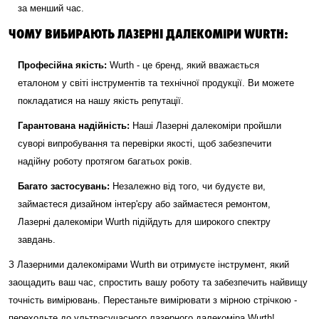
за менший час.
ЧОМУ ВИБИРАЮТЬ ЛАЗЕРНІ ДАЛЕКОМІРИ WURTH:
Професійна якість:
Wurth - це бренд, який вважається
еталоном у світі інструментів та технічної продукції. Ви можете
покладатися на нашу якість репутації.
Гарантована надійність:
Наші Лазерні далекоміри пройшли
суворі випробування та перевірки якості, щоб забезпечити
надійну роботу протягом багатьох років.
Багато застосувань:
Незалежно від того, чи будуєте ви,
займаєтеся дизайном інтер'єру або займаєтеся ремонтом,
Лазерні далекоміри Wurth підійдуть для широкого спектру
завдань.
З Лазерними далекомірами Wurth ви отримуєте інструмент, який
заощадить ваш час, спростить вашу роботу та забезпечить найвищу
точність вимірювань. Перестаньте вимірювати з мірною стрічкою -
переходьте до ультрасучасного лазерного далекоміра Wurth!