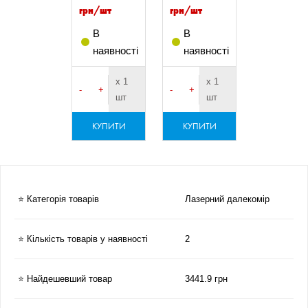
грн/шт
грн/шт
В
В
наявності
наявності
х 1
х 1
-
+
-
+
шт
шт
КУПИТИ
КУПИТИ
⭐ Категорія товарів
Лазерний далекомір
⭐ Кількість товарів у наявності
2
⭐ Найдешевший товар
3441.9 грн