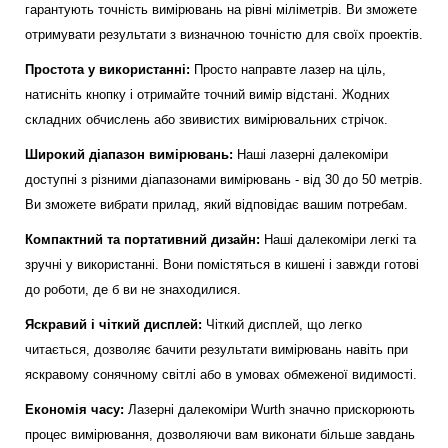
гарантують точність вимірювань на рівні міліметрів. Ви зможете
отримувати результати з визначною точністю для своїх проектів.
Простота у використанні:
Просто направте лазер на ціль,
натисніть кнопку і отримайте точний вимір відстані. Жодних
складних обчислень або звивистих вимірювальних стрічок.
Широкий діапазон вимірювань:
Наші лазерні далекоміри
доступні з різними діапазонами вимірювань - від 30 до 50 метрів.
Ви зможете вибрати прилад, який відповідає вашим потребам.
Компактний та портативний дизайн:
Наші далекоміри легкі та
зручні у використанні. Вони помістяться в кишені і завжди готові
до роботи, де б ви не знаходилися.
Яскравий і чіткий дисплей:
Чіткий дисплей, що легко
читається, дозволяє бачити результати вимірювань навіть при
яскравому сонячному світлі або в умовах обмеженої видимості.
Економія часу:
Лазерні далекоміри Wurth значно прискорюють
процес вимірювання, дозволяючи вам виконати більше завдань