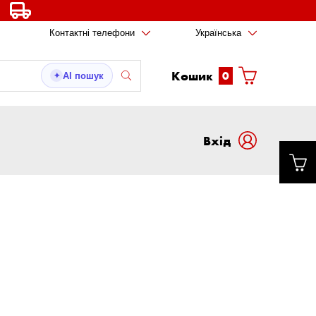
Контактні телефони
Українська
Кошик
0
AI пошук
✦
Вxід