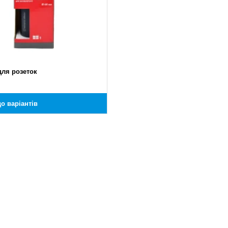
для розеток
о варіантів