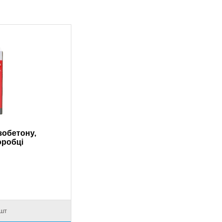
зобетону,
оробці
 шт