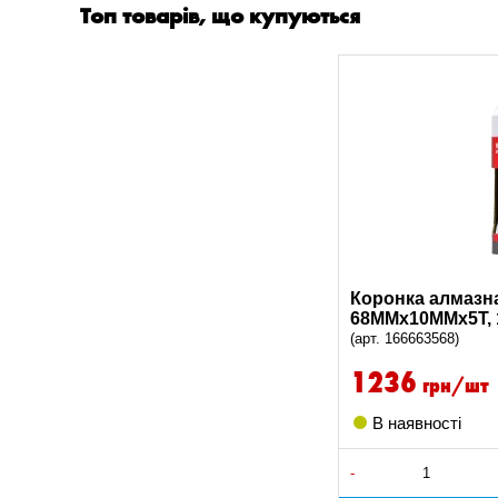
Топ товарів, що купуються
Коронка алмазна
68ММх10ММх5Т, 1
(арт. 166663568)
1236
грн/шт
В наявності
-