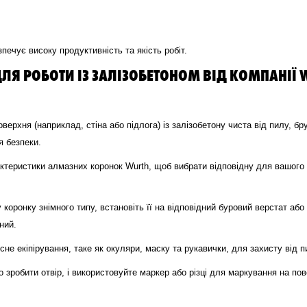
печує високу продуктивність та якість робіт.
 РОБОТИ ІЗ ЗАЛІЗОБЕТОНОМ ВІД КОМПАНІЇ W
ерхня (наприклад, стіна або підлога) із залізобетону чиста від пилу, б
я безпеки.
ктеристики алмазних коронок Wurth, щоб вибрати відповідну для вашого п
оронку знімного типу, встановіть її на відповідний буровий верстат аб
ний.
сне екіпірування, таке як окуляри, маску та рукавички, для захисту від п
о зробити отвір, і використовуйте маркер або різці для маркування на по