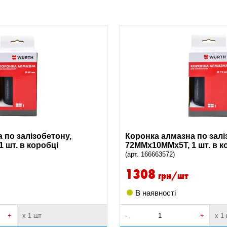
 по залізобетону,
Коронка алмазна по залі
 шт. в коробці
72ММх10ММх5Т, 1 шт. в к
(арт. 166663572)
1308
грн/шт
В наявності
+
х 1 шт
-
+
х 1