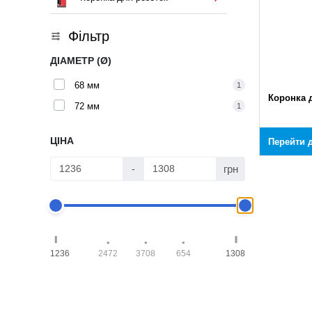
Фільтр
ДІАМЕТР (Ø)
68 мм
1
Коронка 
72 мм
1
ЦІНА
Перейти д
грн
-
1236
2472
3708
654
1308