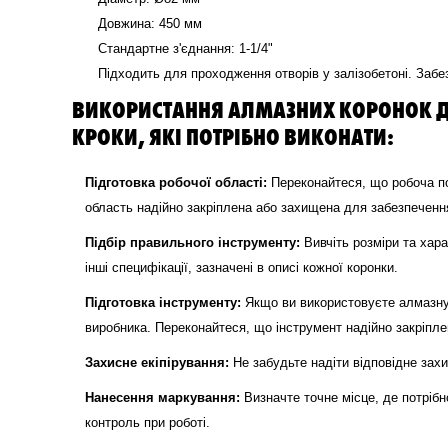
Довжина: 450 мм
Стандартне з'єднання: 1-1/4"
Підходить для проходження отворів у залізобетоні. Забез
ВИКОРИСТАННЯ АЛМАЗНИХ КОРОНОК ДЛЯ
КРОКИ, ЯКІ ПОТРІБНО ВИКОНАТИ:
Підготовка робочої області:
Переконайтеся, що робоча пов
область надійно закріплена або захищена для забезпеченн
Підбір правильного інструменту:
Вивчіть розміри та хара
інші специфікації, зазначені в описі кожної коронки.
Підготовка інструменту:
Якщо ви використовуєте алмазну к
виробника. Переконайтеся, що інструмент надійно закріпле
Захисне екіпірування:
Не забудьте надіти відповідне захи
Нанесення маркування:
Визначте точне місце, де потрібн
контроль при роботі.