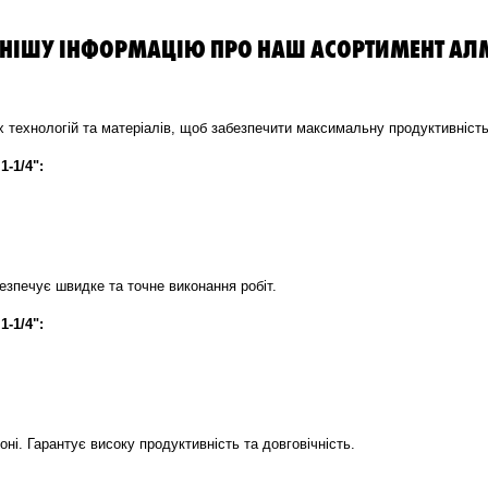
НІШУ ІНФОРМАЦІЮ ПРО НАШ АСОРТИМЕНТ АЛМ
ехнологій та матеріалів, щоб забезпечити максимальну продуктивність т
-1/4":
езпечує швидке та точне виконання робіт.
-1/4":
ні. Гарантує високу продуктивність та довговічність.