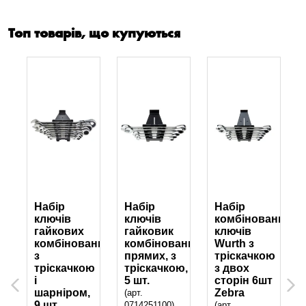
Топ товарів, що купуються
Набір
Набір
Набір
ключів
ключів
комбінованих
гайкових
гайковик
ключів
аних
комбінованих
комбінованих,
Wurth з
з
прямих, з
тріскачкою
ю
тріскачкою
тріскачкою,
з двох
і
5 шт.
сторін 6шт
Previous
Next
шарніром,
Zebra
(арт.
9 шт.,
0714251100)
(арт.