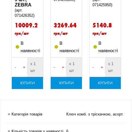
ZEBRA
071425950)
(арт.
071426352)
10009.2
3269.64
5140.8
грн/шт
грн/шт
грн/шт
В
В
В
і
наявності
наявності
наявності
х 1
х 1
х 1
-
+
-
+
-
+
шт
шт
шт
КУПИТИ
КУПИТИ
КУПИТИ
⭐ Категорія товарів
Ключ комб. з тріскачкою, асорт.
⭐ Кількість товарів у наявності
6