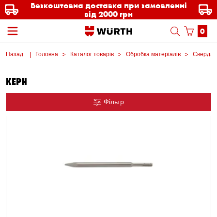
Безкоштовна доставка при замовленні
від 2000 грн
0
Назад
Головна
Каталог товарів
Обробка матеріалів
Свердла
КЕРН
Фільтр