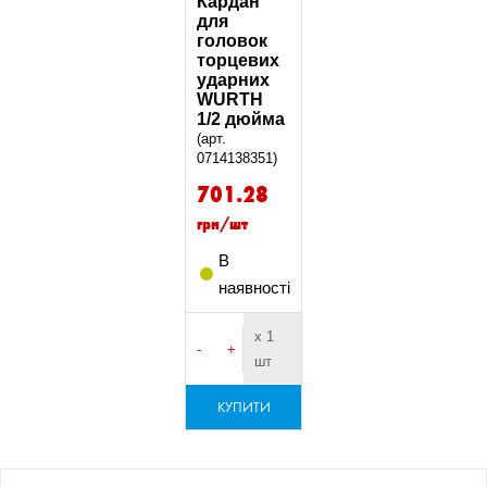
Кардан
для
головок
торцевих
ударних
WURTH
1/2 дюйма
(арт.
0714138351)
701.28
грн/шт
В
наявності
х 1
-
+
шт
КУПИТИ