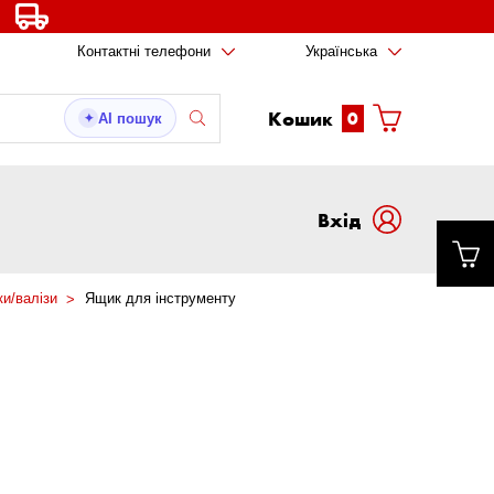
Контактні телефони
Українська
Кошик
0
AI пошук
✦
Вxід
и/валізи
Ящик для інструменту