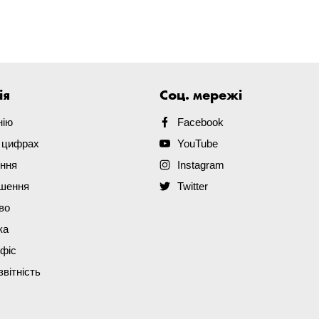
ія
Соц. мережі
нію
Facebook
в цифрах
YouTube
ення
Instagram
ішення
Twitter
во
ка
офіс
звітність