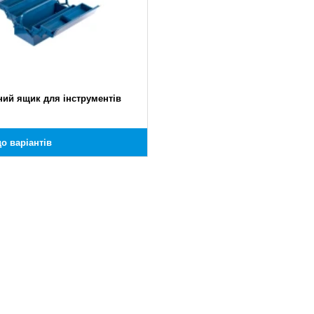
ний ящик для інструментів
о варіантів