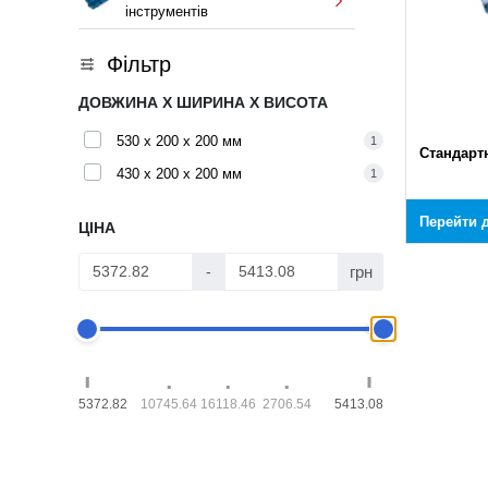
інструментів
Фільтр
ДОВЖИНА X ШИРИНА X ВИСОТА
530 x 200 x 200 мм
1
Стандарт
430 x 200 x 200 мм
1
Перейти д
ЦІНА
грн
-
5372.82
10745.64
16118.46
2706.54
5413.08