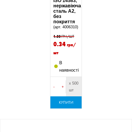
ISO 14583,
нержавіюча
сталь А2,
без
покриття
(арт. 4006310)
1.33
ГРН/ШТ
0.34
грн/
шт
В
наявності
х 500
-
+
шт
КУПИТИ