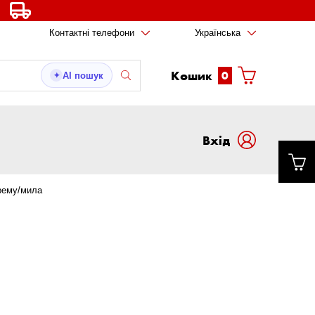
Контактні телефони
Українська
Кошик
0
AI пошук
✦
Вxід
рему/мила