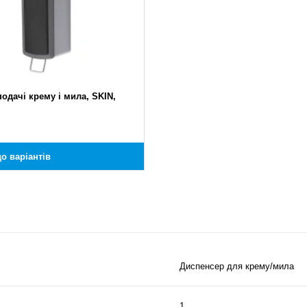
одачі крему і мила, SKIN,
о варіантів
Диспенсер для крему/мила
1