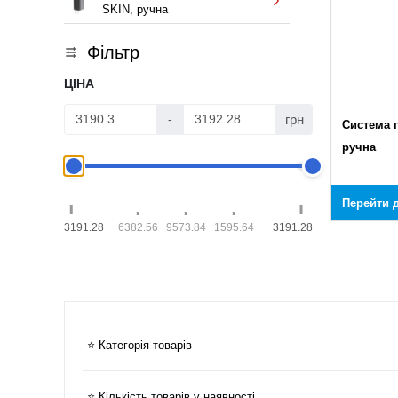
SKIN, ручна
Фільтр
ЦІНА
грн
-
Система п
ручна
Перейти д
3191.28
6382.56
9573.84
1595.64
3191.28
⭐ Категорія товарів
⭐ Кількість товарів у наявності