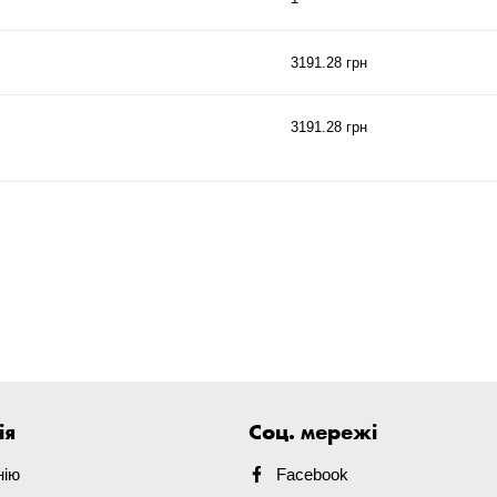
3191.28 грн
3191.28 грн
ія
Соц. мережі
нію
Facebook