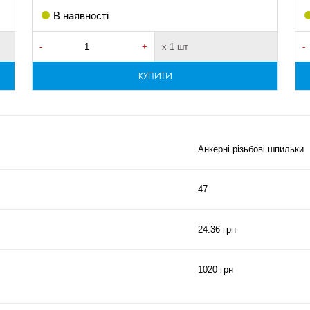
В наявності
-
+
х 1 шт
-
КУПИТИ
Анкерні різьбові шпильки
47
24.36 грн
1020 грн