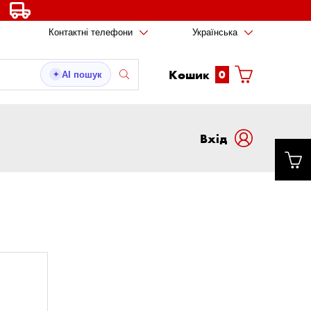
Контактні телефони
Українська
Кошик
0
AI пошук
✦
Вxід