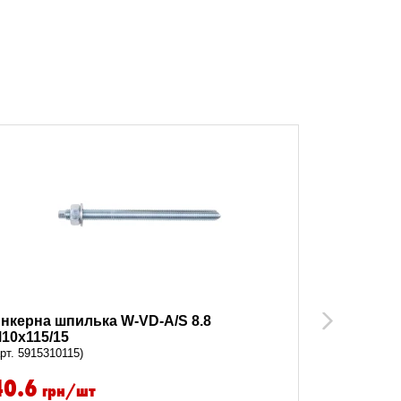
нкерна шпилька W-VD-A/S 8.8
Анкерна 
Next
10x115/15
M10x165/
арт. 5915310115)
(арт. 591531
40.6
55.2
грн/шт
гр