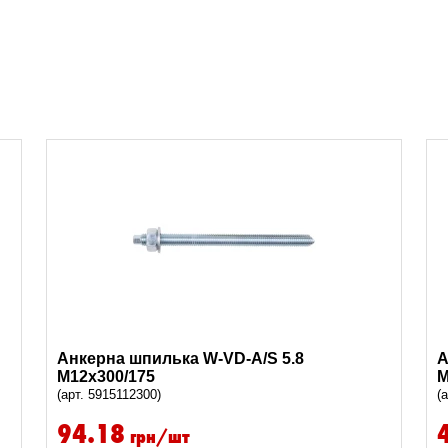
Анкерна шпилька W-VD-A/S 5.8
А
M12x300/175
M
(арт. 5915112300)
(
94.18
грн/шт