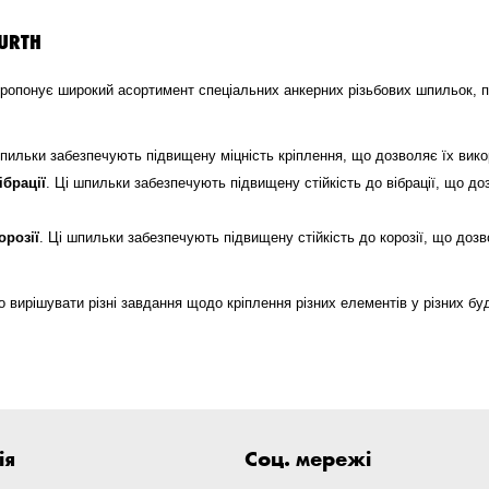
WURTH
пропонує широкий асортимент спеціальних анкерних різьбових шпильок, 
шпильки забезпечують підвищену міцність кріплення, що дозволяє їх вик
ібрації
. Ці шпильки забезпечують підвищену стійкість до вібрації, що д
орозії
. Ці шпильки забезпечують підвищену стійкість до корозії, що доз
о вирішувати різні завдання щодо кріплення різних елементів у різних бу
ія
Соц. мережі