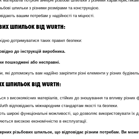
х матеріалів потрібні анкерні різьбові шпильки з різними характеристикам
ізьбові шпильки з різними розмірами та конструкцією.
повідають вашим потребам у надійності та міцності.
ОВИХ ШПИЛЬОК ВІД WURTH:
хідно дотримуватися таких правил безпеки:
овідно до інструкцій виробника.
ни пошкоджені або несправні.
оби, які допоможуть вам надійно закріпити різні елементи у різних будівел
ИХ ШПИЛЬОК ВІД WURTH:
ься з високоякісних матеріалів, стійких до зношування та впливу різних ф
 Wurth відповідають міжнародним стандартам якості та безпеки.
ають широкі функціональні можливості, що дозволяє використовувати їх дл
зняються високою економічністю в експлуатації.
ерних різьбових шпильок, що відповідає різним потребам. Ви может