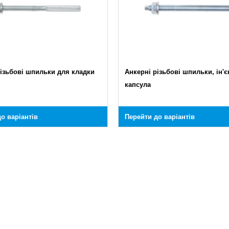
різьбові шпильки для кладки
Анкерні різьбові шпильки, ін'є
капсула
о варіантів
Перейти до варіантів