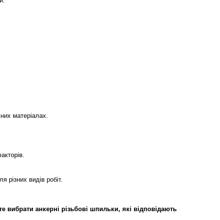
и.
ьних матеріалах.
акторів.
я різних видів робіт.
е вибрати анкерні різьбові шпильки, які відповідають