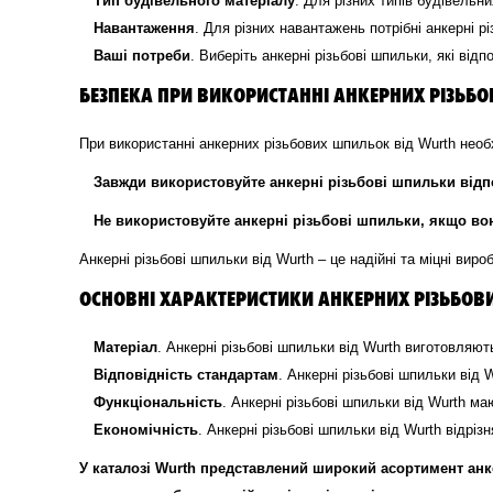
Тип будівельного матеріалу
. Для різних типів будівельни
Навантаження
. Для різних навантажень потрібні анкерні р
Ваші потреби
. Виберіть анкерні різьбові шпильки, які від
БЕЗПЕКА ПРИ ВИКОРИСТАННІ АНКЕРНИХ РІЗЬБ
При використанні анкерних різьбових шпильок від Wurth необ
Завжди використовуйте анкерні різьбові шпильки відп
Не використовуйте анкерні різьбові шпильки, якщо во
Анкерні різьбові шпильки від Wurth – це надійні та міцні вир
ОСНОВНІ ХАРАКТЕРИСТИКИ АНКЕРНИХ РІЗЬБОВ
Матеріал
. Анкерні різьбові шпильки від Wurth виготовляют
Відповідність стандартам
. Анкерні різьбові шпильки від
Функціональність
. Анкерні різьбові шпильки від Wurth м
Економічність
. Анкерні різьбові шпильки від Wurth відрі
У каталозі Wurth представлений широкий асортимент анк