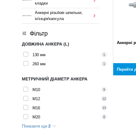
кладки
Анкерні різьбові шпильки,
ін'єкція/капсула
Фільтр
Анкерні 
ДОВЖИНА АНКЕРА (L)
130 мм
1
260 мм
1
Перейти д
МЕТРИЧНИЙ ДІАМЕТР АНКЕРА
M10
9
M12
12
M16
13
M20
8
Показати ще
2
M24
3
M8
2