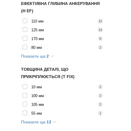
ЕФЕКТИВНА ГЛИБИНА АНКЕРУВАННЯ
(H EF)
110 мм
12
125 мм
13
170 мм
8
80 мм
2
Показати ще
2
90 мм
9
210 мм
3
ТОВЩИНА ДЕТАЛІ, ЩО
ПРИКРІПЛЮЄТЬСЯ (T FIX)
10 мм
2
100 мм
2
105 мм
2
55 мм
1
Показати ще
13
60 мм
3
125 мм
2