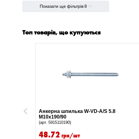
Показати ще фільтрів
8
65 мм
2
15 мм
4
155 мм
2
Топ товарів, що купуються
175 мм
2
85 мм
4
90 мм
3
20 мм
8
95 мм
1
30 мм
3
35 мм
3
45 мм
3
Анкерна шпилька W-VD-A/S 5.8
Previous
M10x190/90
(арт. 5915110190)
48.72
грн/шт