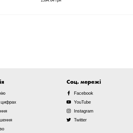
1394.64 грн
ія
Соц. мережі
нію
Facebook
в цифрах
YouTube
ення
Instagram
ішення
Twitter
во