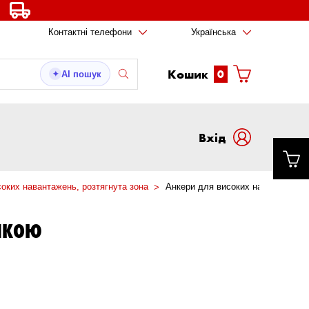
Контактні телефони
Українська
Кошик
0
AI пошук
✦
Вxід
оких навантажень, розтягнута зона
Анкери для високих навантажень,
АЙКОЮ