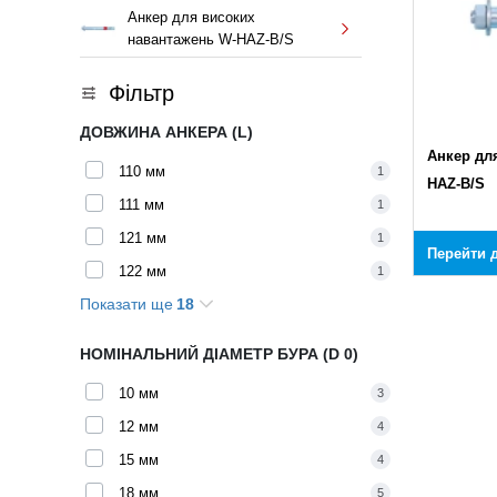
Анкер для високих
навантажень W-HAZ-B/S
Фільтр
ДОВЖИНА АНКЕРА (L)
Анкер дл
110 мм
1
HAZ-B/S
111 мм
1
121 мм
1
Перейти д
122 мм
1
Показати ще
18
132 мм
1
141 мм
1
НОМІНАЛЬНИЙ ДІАМЕТР БУРА (D 0)
152 мм
1
10 мм
3
167 мм
1
12 мм
4
77 мм
1
15 мм
4
180 мм
1
18 мм
5