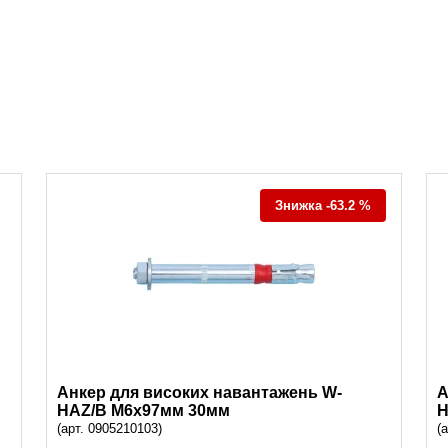
Знижка -63.2 %
Анкер для високих навантажень W-
А
HAZ/B M6x97мм 30мм
H
(арт. 0905210103)
(