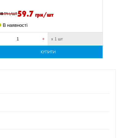
395.5
59.7
грн/шт
38
ГРН/ШТ
Немає в
В наявності
Доставка т
+
х 1 шт
-
КУПИТИ