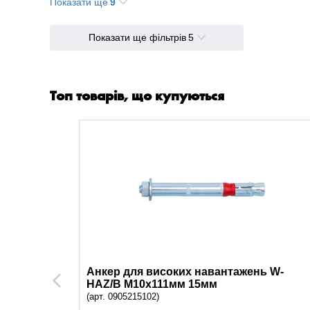
Показати ще
9
15 мм
1
70 мм
1
Показати ще фільтрів
5
20 мм
1
95 мм
1
25 мм
1
Топ товарів, що купуються
30 мм
3
0 мм
1
40 мм
1
45 мм
1
ь W-
Анкер для високих навантажень W-
Previous
HAZ/B M10x111мм 15мм
(арт. 0905215102)