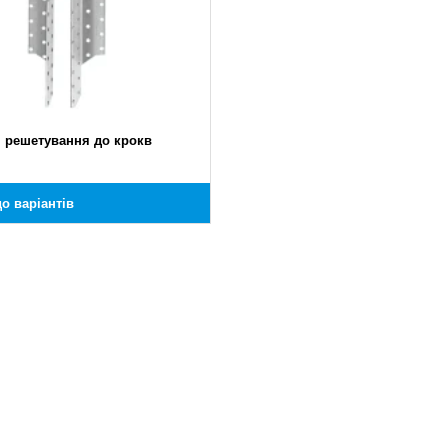
ч решетування до крокв
о варіантів