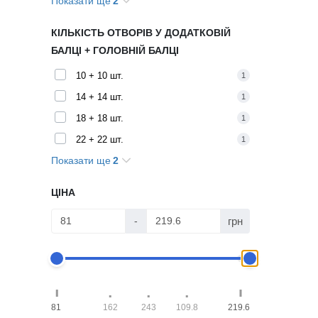
Показати ще
2
265 г
1
292 г
1
КІЛЬКІСТЬ ОТВОРІВ У ДОДАТКОВІЙ
БАЛЦІ + ГОЛОВНІЙ БАЛЦІ
10 + 10 шт.
1
14 + 14 шт.
1
18 + 18 шт.
1
22 + 22 шт.
1
Показати ще
2
26 + 26 шт.
1
30 + 30 шт.
1
ЦІНА
грн
-
81
162
243
109.8
219.6