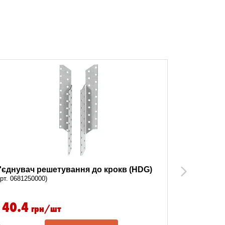
'єднувач решетування до крокв (HDG)
З'єднувач
Next
арт. 0681250000)
(арт. 068121
140.4
108
грн/шт
гр