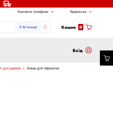
Контактні телефони
Українська
Кошик
0
AI пошук
✦
Вxід
т для дерева
Анкер для обрешітки