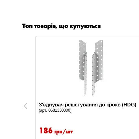
Топ товарів, що купуються
в (HDG)
З'єднувач решетування до крокв (HDG)
Previous
(арт. 0681330000)
186
грн/шт