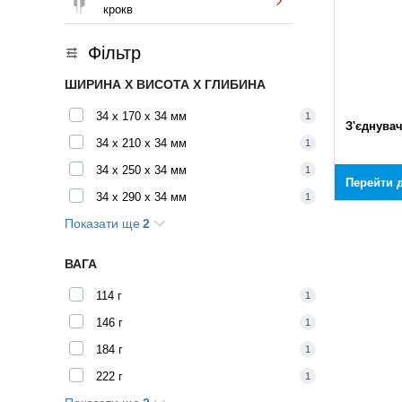
крокв
Фільтр
ШИРИНА X ВИСОТА X ГЛИБИНА
34 x 170 x 34 мм
1
З'єднува
34 x 210 x 34 мм
1
34 x 250 x 34 мм
1
Перейти д
34 x 290 x 34 мм
1
Показати ще
2
34 x 330 x 34 мм
1
34 x 370 x 34 мм
1
ВАГА
114 г
1
146 г
1
184 г
1
222 г
1