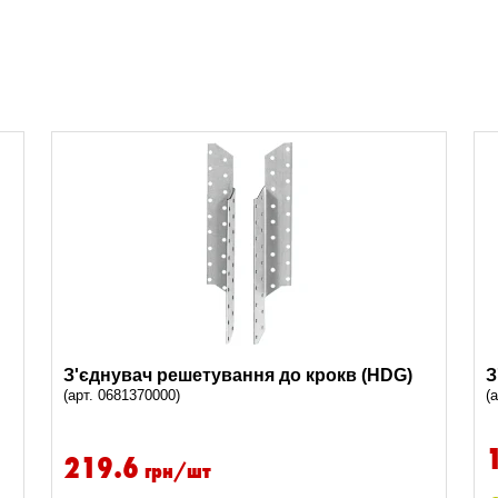
З'єднувач решетування до крокв (HDG)
З
(арт. 0681370000)
(
219.6
грн/шт