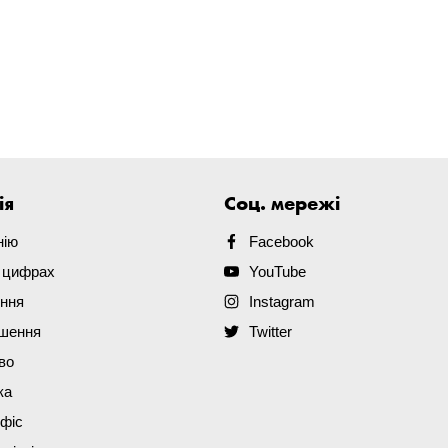
ія
Соц. мережі
нію
Facebook
в цифрах
YouTube
ення
Instagram
ішення
Twitter
во
ка
офіс