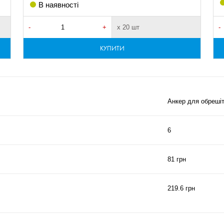
В наявності
-
+
х 20 шт
-
КУПИТИ
Анкер для обреші
6
81 грн
219.6 грн