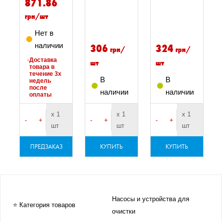
871.86
грн/шт
Нет в
наличии
306
324
грн/
грн/
Доставка
шт
шт
товара в
течение 3х
В
В
недель
после
наличии
наличии
оплаты
х 1
х 1
х 1
-
+
-
+
-
+
шт
шт
шт
ПРЕДЗАКАЗ
КУПИТЬ
КУПИТЬ
Насосы и устройства для
⭐ Категория товаров
очистки