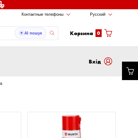
Контактные телефоны
Русский
Корзина
0
AI пошук
✦
Вxід
а