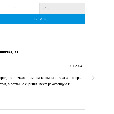
+
х 1 шт
-
КУПИТЬ
НИСТРА, 5 L
СПРЕЙ УНИВЕ
13.01.2024
средство, обмазал им пол машины и гаража, теперь
1 в 1 как W
Next
стит, а петли не скрипят. Всем рекомендую к