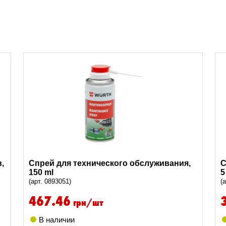
,
Спрей для технического обслуживания,
С
150 ml
5
(арт. 0893051)
(
467.46
грн/шт
В наличии