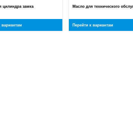
я цилиндра замка
Масло для технического обсл
к вариантам
Перейти к вариантам