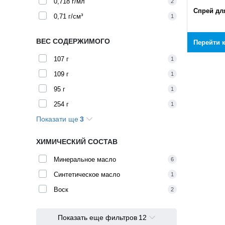
0,718 г/мл
2
Спрей дл
0,71 г/см³
1
ВЕС СОДЕРЖИМОГО
Перейти 
107 г
1
109 г
1
95 г
1
254 г
1
Показати ще
3
255 г
2
332 г
1
ХИМИЧЕСКИЙ СОСТАВ
3975 г
1
Минеральное масло
6
Синтетическое масло
1
Воск
2
Показать еще фильтров
12