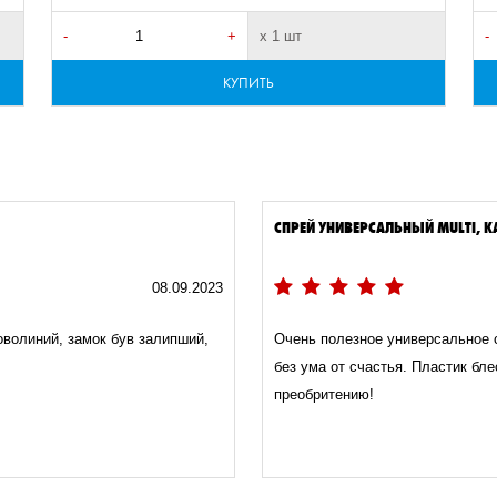
-
+
х 1 шт
-
КУПИТЬ
СПРЕЙ УНИВЕРСАЛЬНЫЙ MULTI, КА
08.09.2023
доволиний, замок був залипший,
Очень полезное универсальное 
без ума от счастья. Пластик бле
преобритению!