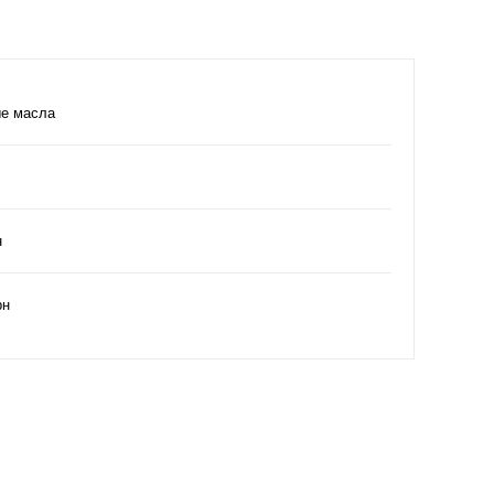
е масла
н
рн