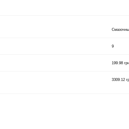
Смазочны
9
199.98 гр
3309.12 г