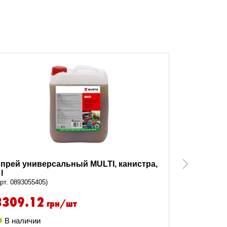
прей универсальный MULTI, канистра,
Спрей ун
Next
 l
(арт. 089305
арт. 0893055405)
3309.12
304.9
грн/шт
В наличии
В налич