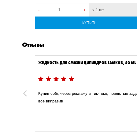
-
+
х 1 шт
КУПИТЬ
Отзывы
ЖИДКОСТЬ ДЛЯ СМАЗКИ ЦИЛИНДРОВ ЗАМКОВ, 50 ML
09.09.2023
и. У него
Купив собі, через рекламу в тик-токе, повністью за
Previous
ние очень
все виправив