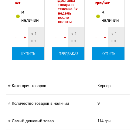
Доставка
шт
грн/шт
товара в
течение 3х
В
В
недель
после
наличии
наличии
оплаты
х 1
х 1
х 1
-
+
-
+
-
+
шт
шт
шт
КУПИТЬ
ПРЕДЗАКАЗ
КУПИТЬ
⭐ Категория товаров
Кернер
⭐ Количество товаров в наличии
9
⭐ Самый дешевый товар
114 грн