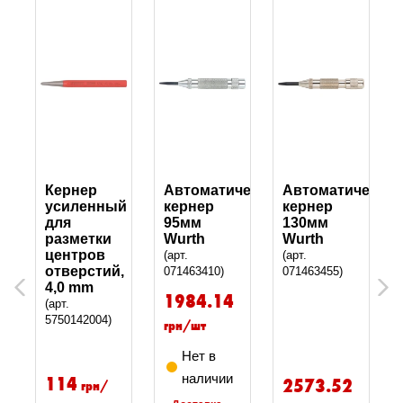
Кернер
Автоматический
Автоматический
усиленный
кернер
кернер
для
95мм
130мм
разметки
Wurth
Wurth
центров
(арт.
(арт.
отверстий,
071463410)
071463455)
4,0 mm
Previous
Next
1984.14
(арт.
5750142004)
грн/шт
Нет в
114
наличии
2573.52
грн/