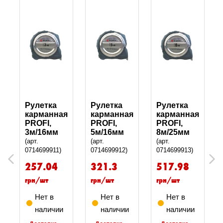
Рулетка
Рулетка
Рулетка
я
карманная
карманная
карманная
PROFI,
PROFI,
PROFI,
3м/16мм
5м/16мм
8м/25мм
(арт.
(арт.
(арт.
0714699911)
0714699912)
0714699913)
Previous
Next
257.04
321.3
517.98
грн/шт
грн/шт
грн/шт
Нет в
Нет в
Нет в
наличии
наличии
наличии