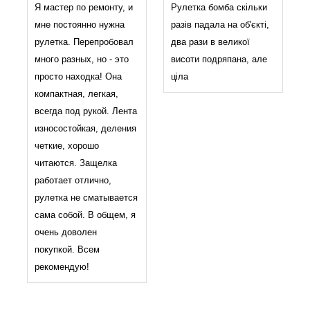
Я мастер по ремонту, и
Рулетка бомба скільки
мне постоянно нужна
разів падала на об'єкті,
рулетка. Перепробовал
два рази в великої
много разных, но - это
висоти подряпана, але
просто находка! Она
ціла
компактная, легкая,
всегда под рукой. Лента
износостойкая, деления
четкие, хорошо
читаются. Защелка
работает отлично,
рулетка не сматывается
сама собой. В общем, я
очень доволен
покупкой. Всем
рекомендую!