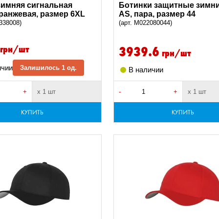
зимняя сигнальная
Ботинки защитные зимни
ранжевая, размер 6XL
AS, пара, размер 44
338008)
(арт. M022080044)
грн/шт
3939.6
грн/шт
ичии
Залишилось 1 од.
В наличии
+
х 1 шт
-
+
х 1 шт
КУПИТЬ
КУПИТЬ