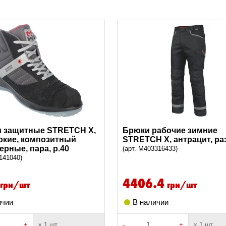
и защитные STRETCH X,
Брюки рабочие зимние
окие, композитный
STRETCH X, антрацит, ра
ерные, пара, р.40
(арт. M403316433)
141040)
4406.4
грн/шт
грн/шт
ичии
В наличии
+
х 1 шт
-
+
х 1 шт