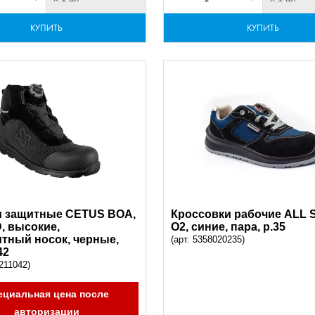
КУПИТЬ
КУПИТЬ
и защитные CETUS BOA,
Кроссовки рабочие ALL S
, высокие,
O2, синие, пара, р.35
тный носок, черные,
(арт. 5358020235)
42
211042)
ециальная цена после
авторизации