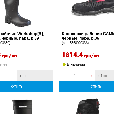
рабочие Workshop[R],
Кроссовки рабочие GAMM
 черные, пара, р.39
черные, пара, р.36
603639)
(арт. 5358020336)
8
1814.4
грн/шт
грн/шт
ичии
В наличии
+
х 1 шт
-
+
х 1 шт
КУПИТЬ
КУПИТЬ