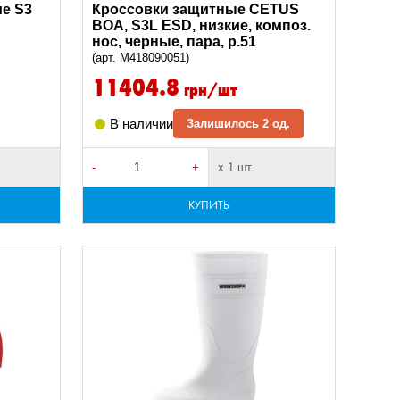
е S3
Кроссовки защитные CETUS
BOA, S3L ESD, низкие, композ.
нос, черные, пара, р.51
(арт. M418090051)
11404.8
грн/шт
В наличии
Залишилось 2 од.
-
+
х 1 шт
КУПИТЬ