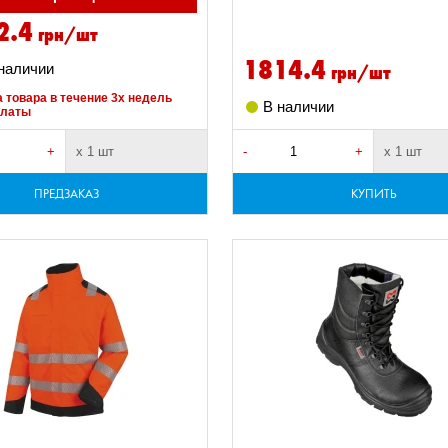
2.4
грн/шт
1814.4
грн/шт
 наличии
 товара в течение 3х недель
В наличии
платы
+
х 1 шт
-
+
х 1 шт
ПРЕДЗАКАЗ
КУПИТЬ