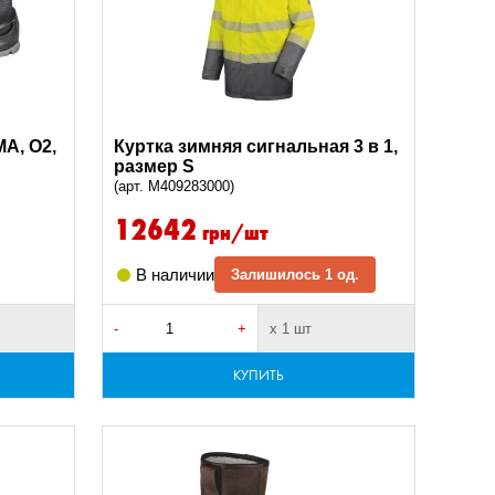
A, O2,
Куртка зимняя сигнальная 3 в 1,
размер S
(арт. M409283000)
12642
грн/шт
В наличии
Залишилось 1 од.
-
+
х 1 шт
КУПИТЬ