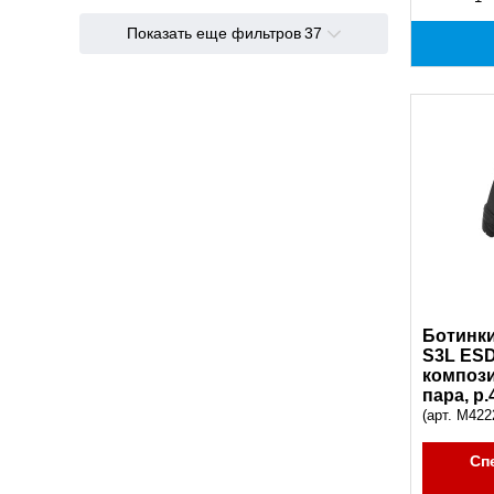
Показать еще фильтров
37
Ботинк
S3L ESD
компози
пара, р.
(арт. M422
Сп