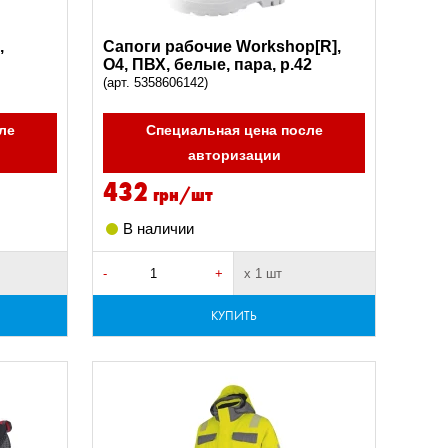
,
Сапоги рабочие Workshop[R],
O4, ПВХ, белые, пара, р.42
(арт. 5358606142)
ле
Специальная цена после
авторизации
432
грн/шт
В наличии
-
+
х 1 шт
КУПИТЬ