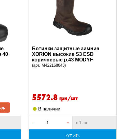
ие
Ботинки защитные зимние
р 40
XORION высокие S3 ESD
коричневые р.43 MODYF
(арт. M422168043)
5572.8
грн/шт
од.
В наличии
-
+
х 1 шт
КУПИТЬ