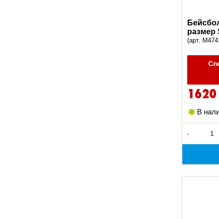
Бейсбол
размер 
(арт. M474
Сп
1620
В нал
-