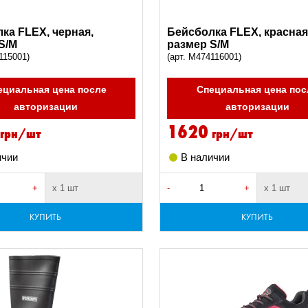
ка FLEX, черная,
Бейсболка FLEX, красная
S/M
размер S/M
115001)
(арт. M474116001)
ециальная цена после
Специальная цена пос
авторизации
авторизации
1620
грн/шт
грн/шт
ичии
В наличии
+
х 1 шт
-
+
х 1 шт
КУПИТЬ
КУПИТЬ