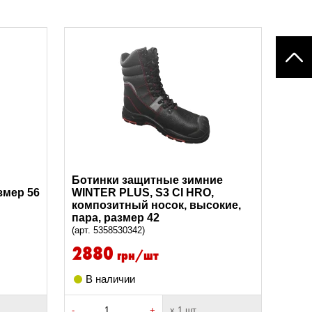
Ботинки защитные зимние
змер 56
WINTER PLUS, S3 CI HRO,
композитный носок, высокие,
пара, размер 42
(арт. 5358530342)
2880
грн/шт
В наличии
-
+
х 1 шт