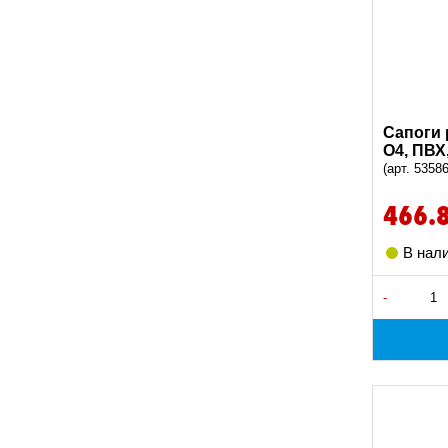
Сапоги 
O4, ПВХ,
(арт. 5358
466.
В нал
-