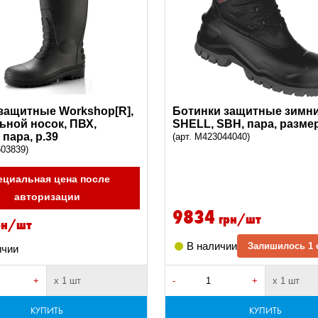
защитные Workshop[R],
Ботинки защитные зимн
льной носок, ПВХ,
SHELL, SBH, пара, разме
 пара, р.39
(арт. M423044040)
603839)
ециальная цена после
авторизации
9834
грн/шт
рн/шт
В наличии
Залишилось 1 
ичии
+
х 1 шт
-
+
х 1 шт
КУПИТЬ
КУПИТЬ