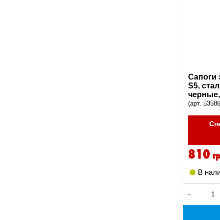
Сапоги 
S5, ста
черные,
(арт. 5358
Сп
810
г
В нал
-