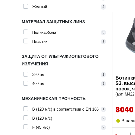
Желтый
2
МАТЕРИАЛ ЗАЩИТНЫХ ЛИНЗ
Поликарбонат
5
Пластик
1
ЗАЩИТА ОТ УЛЬТРАФИОЛЕТОВОГО
ИЗЛУЧЕНИЯ
380 нм
1
Ботинк
S3, выс
400 нм
3
носок, ч
(арт. M422
МЕХАНИЧЕСКАЯ ПРОЧНОСТЬ
8040
B (120 м/с) в соответствии с EN 166
1
B (120 м/с)
2
В нал
F (45 м/с)
2
-