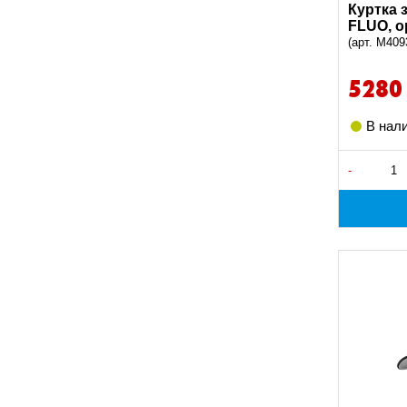
Куртка 
FLUO, о
(арт. M409
5280
В нал
-