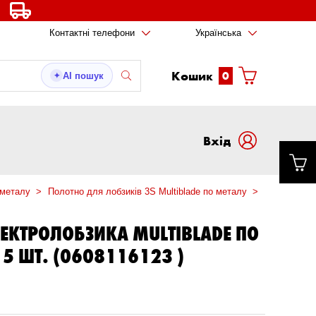
Контактні телефони
Українська
Кошик
0
AI пошук
✦
Вxід
 металу
Полотно для лобзиків 3S Multiblade по металу
Полотно для
ЕКТРОЛОБЗИКА MULTIBLADE ПО
 5 ШТ. (0608116123 )