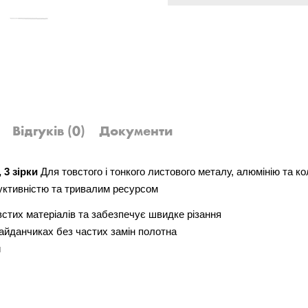
Відгуків
(0)
Документи
 3 зірки
Для товстого і тонкого листового металу, алюмінію та к
дуктивністю та тривалим ресурсом
встих матеріалів та забезпечує швидке різання
айданчиках без частих замін полотна
и