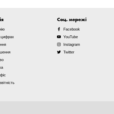
ія
Соц. мережі
нію
Facebook
в цифрах
YouTube
ення
Instagram
ішення
Twitter
во
ка
офіс
звітність