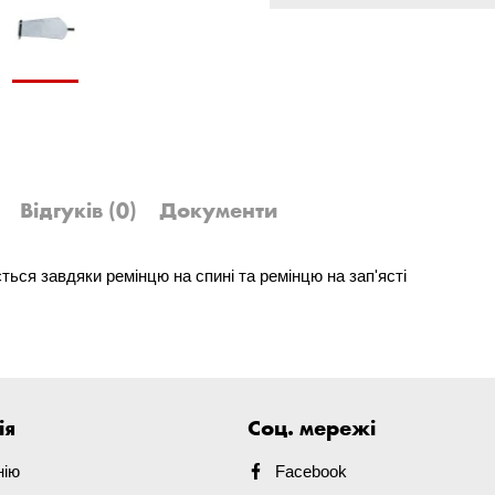
Відгуків
(0)
Документи
ться завдяки ремінцю на спині та ремінцю на зап'ясті
ія
Соц. мережі
нію
Facebook