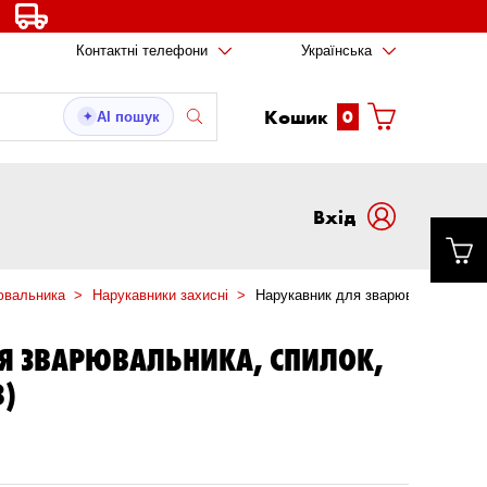
Контактні телефони
Українська
Кошик
0
AI пошук
✦
Вxід
ювальника
Нарукавники захисні
Нарукавник для зварювальника, с
Я ЗВАРЮВАЛЬНИКА, СПИЛОК,
8)