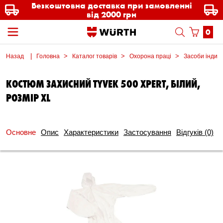
Безкоштовна доставка при замовленні
від 2000 грн
0
Назад
Головна
Каталог товарів
Охорона праці
Засоби індиві
КОСТЮМ ЗАХИСНИЙ TYVEK 500 XPERT, БІЛИЙ,
РОЗМІР XL
Основне
Опис
Характеристики
Застосування
Відгуків
(0)