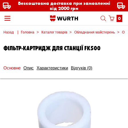
Безкоштовна доставка при замовленні
від 2000 грн
0
Назад
Головна
Каталог товарів
Обладнання майстерень
Обл
ФІЛЬТР-КАРТРИДЖ ДЛЯ СТАНЦІЇ FK500
Основне
Опис
Характеристики
Відгуків
(0)