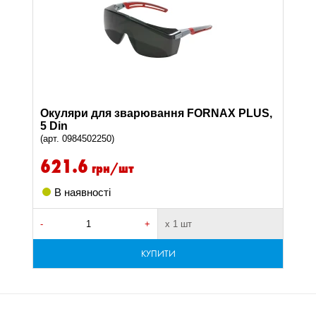
Окуляри для зварювання FORNAX PLUS,
5 Din
(арт. 0984502250)
621.6
грн/шт
В наявності
-
+
х 1 шт
КУПИТИ