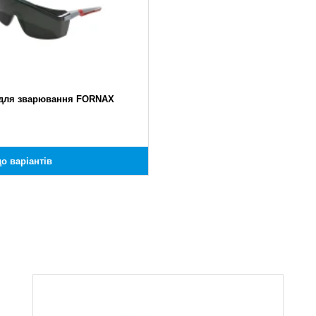
для зварювання FORNAX
о варіантів