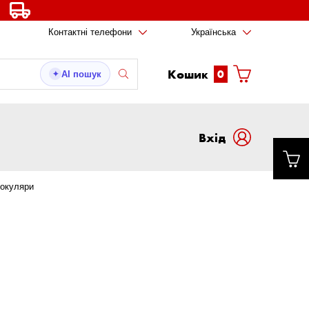
Контактні телефони
Українська
Кошик
0
AI пошук
✦
Вxід
 окуляри