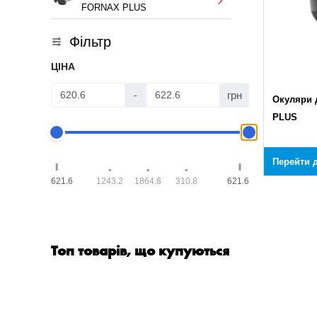
FORNAX PLUS
Фільтр
ЦІНА
грн
-
Окуляри 
PLUS
Перейти д
621.6
1243.2
1864.8
310.8
621.6
Топ товарів, що купуються