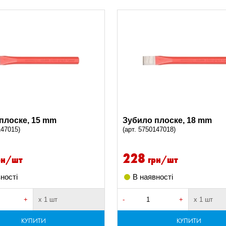
плоске, 15 mm
Зубило плоске, 18 mm
147015)
(арт. 5750147018)
228
рн/шт
грн/шт
ності
В наявності
+
х 1 шт
-
+
х 1 шт
КУПИТИ
КУПИТИ