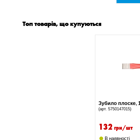
Топ товарів, що купуються
Зубило плоске, 
(арт. 5750147015)
132
грн/шт
В наявності