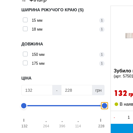
ШИРИНА РІЖУЧОГО КРАЮ (S)
15 мм
1
18 мм
1
ДОВЖИНА
150 мм
1
175 мм
1
Зубило 
(арт. 5750
ЦІНА
грн
132
-
г
В наяв
-
132
264
396
114
228