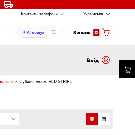
Контактні телефони
Українська
Кошик
0
AI пошук
✦
Вxід
 плоске
Зубило плоске RED STRIPE