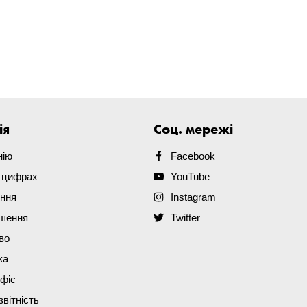
ія
Соц. мережі
нію
Facebook
в цифрах
YouTube
ення
Instagram
ішення
Twitter
во
ка
офіс
звітність