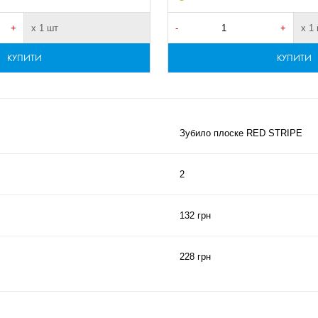
+
х 1 шт
-
+
х 1
КУПИТИ
КУПИТИ
Зубило плоске RED STRIPE
2
132 грн
228 грн