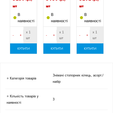
шт
шт
шт
В
В
В
наявності
наявності
наявності
х 1
х 1
х 1
-
+
-
+
-
+
шт
шт
шт
КУПИТИ
КУПИТИ
КУПИТИ
Знімачі стопорних кілець, асорт./
⭐ Категорія товарів
набір
⭐ Кількість товарів у
3
наявності