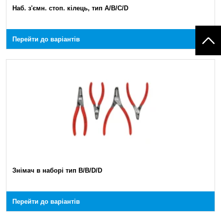
Наб. з'ємн. стоп. кілець, тип A/B/C/D
Перейти до варіантів
Знімач в наборі тип B/B/D/D
Перейти до варіантів