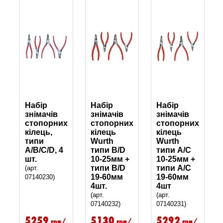
Набір
Набір
Набір
знімачів
знімачів
знімачів
стопорних
стопорних
стопорних
кілець,
кілець
кілець
типи
Wurth
Wurth
A/B/C/D, 4
типи B/D
типи A/C
шт.
10-25мм +
10-25мм +
типи B/D
типи A/C
(арт.
19-60мм
19-60мм
07140230)
4шт.
4шт
(арт.
(арт.
07140232)
07140231)
5259
5130
5292
грн/
грн/
грн/