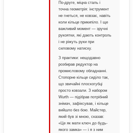
По-друге, міцна сталь і
точна геометрія: інструмент
не гнеться, не ковзає, навіть
коли кільце прикипіло. І ще
важливий момент — зручні
рукоятки, які дають контроль
і не ріжуть руки при
силовому натиску.
З практики: нещодавно
розбирав редуктор на
промисловому обладнанні.
Стопорне кільце сиділо так,
що звичайні плоскогубці
просто ковзали. З набором
Wurth — підібрав потрібний
знімач, зафіксував, і кільце
вийшло без бою. Майстер,
який був зі мною, сказав:
«Це як мати ключ до будь-
якого замка» — і я з ним