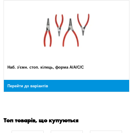
Наб. з'ємн. стоп. кілець, форма A/A/C/C
Перейти до варіантів
Топ товарів, що купуються