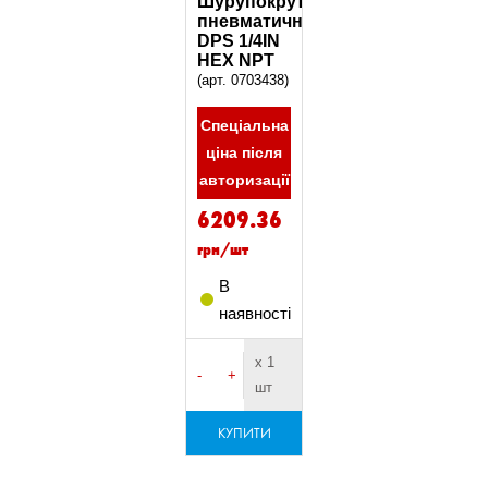
Шурупокрут
пневматичний
DPS 1/4IN
HEX NPT
(арт. 0703438)
Спеціальна
ціна після
авторизації
6209.36
грн/шт
В
наявності
х 1
-
+
шт
КУПИТИ