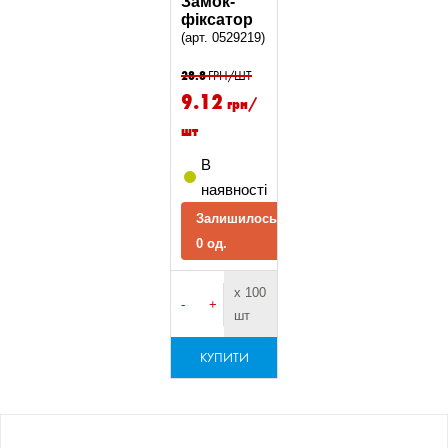
Замок-
фіксатор
(арт. 0529219)
28.8
ГРН/ШТ
9.12
грн/
шт
В
наявності
Залишилось
0 од.
х 100
-
+
шт
КУПИТИ