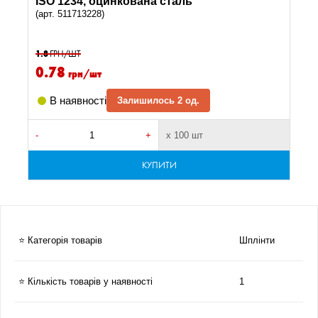
ISO 1234, оцинкована сталь
(арт. 511713228)
1.8
ГРН/ШТ
0.78
грн/шт
В наявності
Залишилось 2 од.
-
+
х 100 шт
КУПИТИ
⭐ Категорія товарів
Шплінти
⭐ Кількість товарів у наявності
1