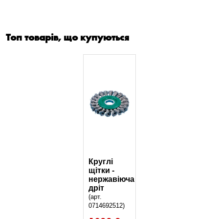
Топ товарів, що купуються
Круглі
щітки -
нержавіюча
дріт
(арт.
0714692512)