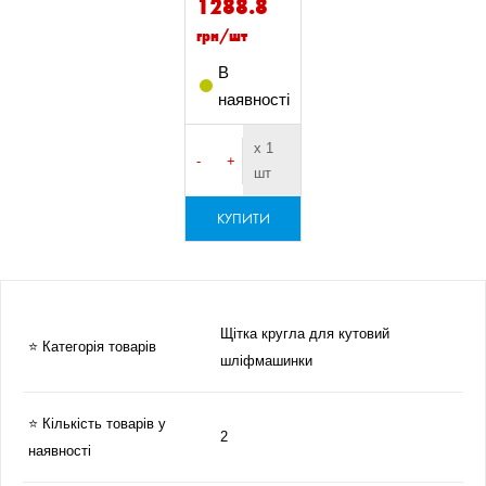
1288.8
грн/шт
В
наявності
х 1
-
+
шт
КУПИТИ
Щітка кругла для кутовий
⭐ Категорія товарів
шліфмашинки
⭐ Кількість товарів у
2
наявності