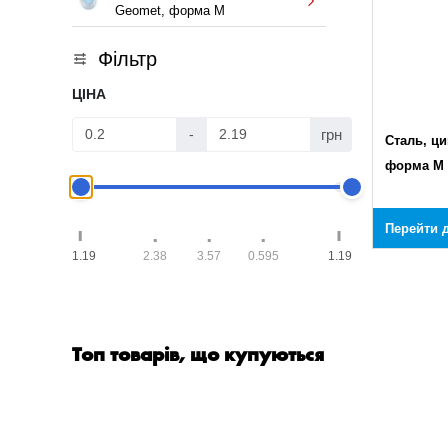
Geomet, форма M
Фільтр
ЦІНА
грн
-
Сталь, ци
форма M
Перейти д
1.19
2.38
3.57
0.595
1.19
Топ товарів, що купуються