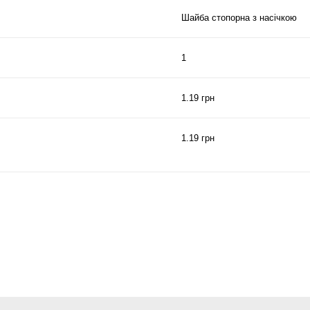
Шайба стопорна з насічкою
1
1.19 грн
1.19 грн