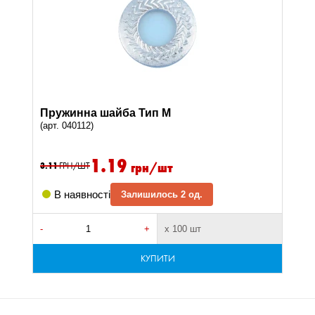
Пружинна шайба Тип M
(арт. 040112)
1.19
грн/шт
3.11
ГРН/ШТ
В наявності
Залишилось 2 од.
-
+
х 100 шт
КУПИТИ