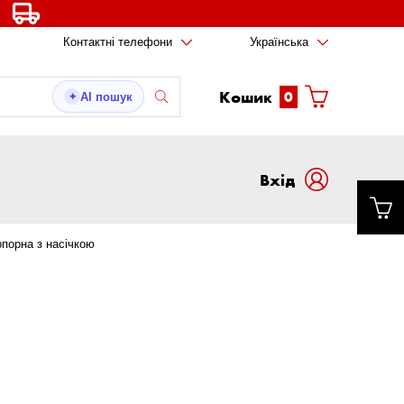
Контактні телефони
Українська
Кошик
0
AI пошук
✦
Вxід
порна з насічкою