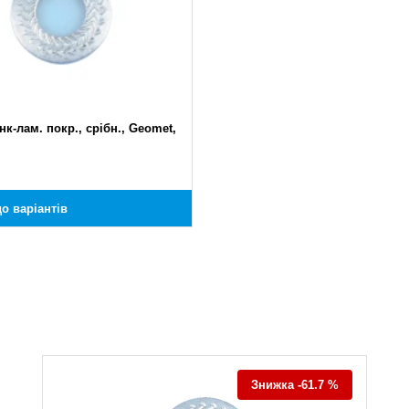
нк-лам. покр., срібн., Geomet,
о варіантів
Знижка -61.7 %