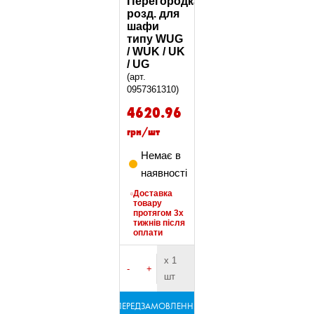
Перегородка
розд. для
шафи
типу WUG
/ WUK / UK
/ UG
(арт.
0957361310)
4620.96
грн/шт
Немає в
наявності
Доставка
товару
протягом 3х
тижнів після
оплати
х 1
-
+
шт
ПЕРЕДЗАМОВЛЕННЯ