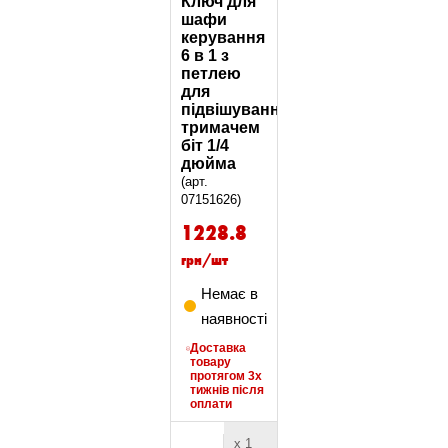
Ключ для
шафи
керування
6 в 1 з
петлею
для
підвішування,
тримачем
біт 1/4
дюйма
(арт.
07151626)
1228.8
грн/шт
Немає в
наявності
Доставка
товару
протягом 3х
тижнів після
оплати
х 1