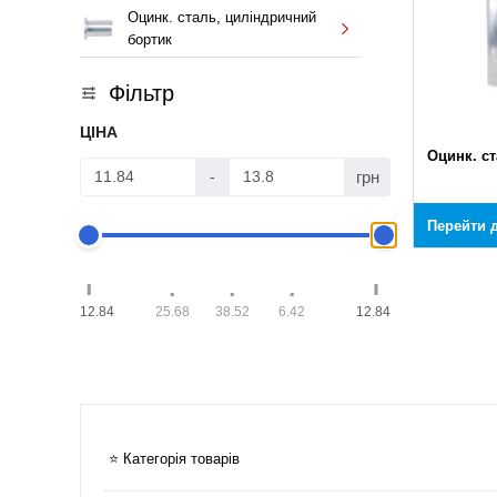
Оцинк. сталь, циліндричний
бортик
Фільтр
ЦІНА
Оцинк. с
грн
-
Перейти д
12.84
25.68
38.52
6.42
12.84
⭐ Категорія товарів