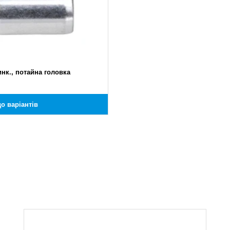
нк., потайна головка
о варіантів