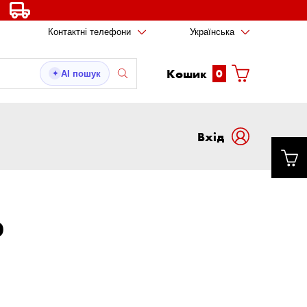
Контактні телефони
Українська
Кошик
0
AI пошук
✦
Вxід
Ю