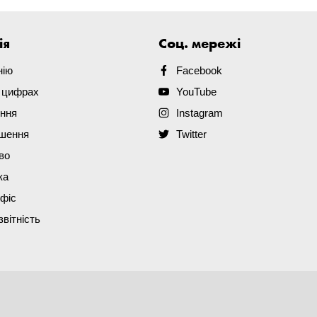
ія
Соц. мережі
нію
Facebook
в цифрах
YouTube
ення
Instagram
ішення
Twitter
во
ка
офіс
звітність