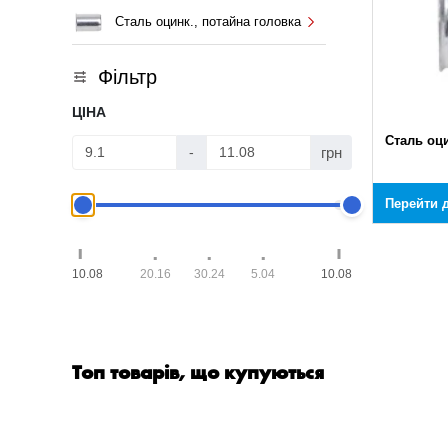
Сталь оцинк., потайна головка
Фільтр
ЦІНА
Сталь оци
грн
-
Перейти д
10.08
20.16
30.24
5.04
10.08
Топ товарів, що купуються