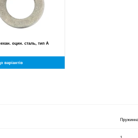
механ. оцин. сталь, тип A
о варіантів
Пружинн
1