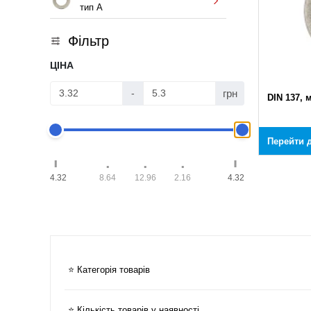
тип A
Фільтр
ЦІНА
грн
-
DIN 137, 
Перейти д
4.32
8.64
12.96
2.16
4.32
⭐ Категорія товарів
⭐ Кількість товарів у наявності