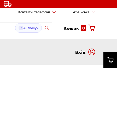
Контактні телефони
Українська
Кошик
0
AI пошук
✦
Вxід