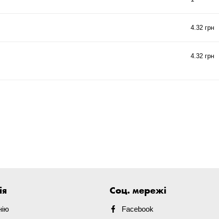
4.32 грн
4.32 грн
ія
Соц. мережі
нію
Facebook