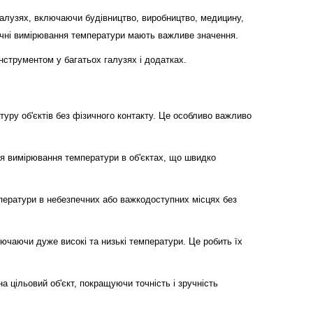
галузях, включаючи будівництво, виробництво, медицину,
точні вимірювання температури мають важливе значення.
нструментом у багатьох галузях і додатках.
уру об'єктів без фізичного контакту. Це особливо важливо
ля вимірювання температури в об'єктах, що швидко
ператури в небезпечних або важкодоступних місцях без
ючаючи дуже високі та низькі температури. Це робить їх
цільовий об'єкт, покращуючи точність і зручність