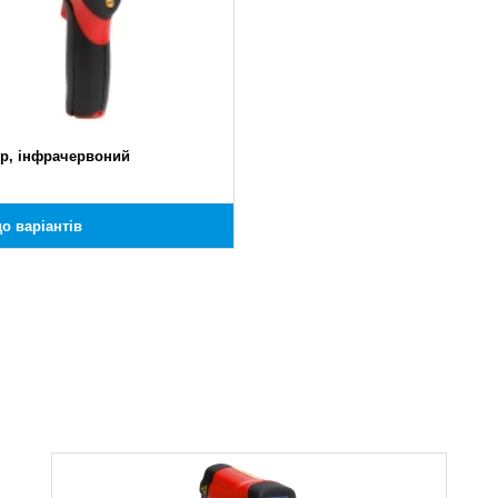
р, інфрачервоний
о варіантів