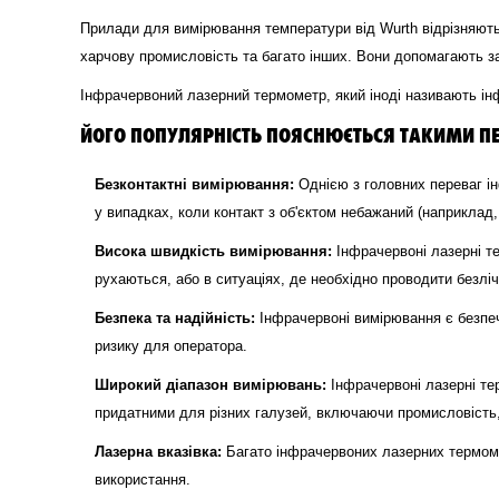
Прилади для вимірювання температури від Wurth відрізняютьс
харчову промисловість та багато інших. Вони допомагають за
Інфрачервоний лазерний термометр, який іноді називають ін
ЙОГО ПОПУЛЯРНІСТЬ ПОЯСНЮЄТЬСЯ ТАКИМИ П
Безконтактні вимірювання:
Однією з головних переваг ін
у випадках, коли контакт з об'єктом небажаний (наприклад,
Висока швидкість вимірювання:
Інфрачервоні лазерні т
рухаються, або в ситуаціях, де необхідно проводити безліч
Безпека та надійність:
Інфрачервоні вимірювання є безпеч
ризику для оператора.
Широкий діапазон вимірювань:
Інфрачервоні лазерні те
придатними для різних галузей, включаючи промисловість, 
Лазерна вказівка:
Багато інфрачервоних лазерних термомет
використання.