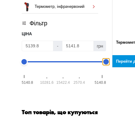
Термометр, інфрачервоний
Фільтр
ЦІНА
Термомет
грн
-
Перейти д
5140.8
10281.6
15422.4
2570.4
5140.8
Топ товарів, що купуються