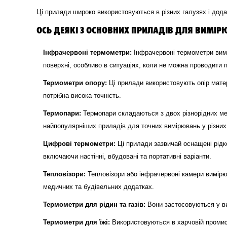
Ці прилади широко використовуються в різних галузях і дода
ОСЬ ДЕЯКІ З ОСНОВНИХ ПРИЛАДІВ ДЛЯ ВИМІР
Інфрачервоні термометри:
Інфрачервоні термометри вимі
поверхні, особливо в ситуаціях, коли не можна проводити 
Термометри опору:
Ці прилади використовують опір мате
потрібна висока точність.
Термопари:
Термопари складаються з двох різнорідних ме
найпопулярніших приладів для точних вимірювань у різних
Цифрові термометри:
Ці прилади зазвичай оснащені рідк
включаючи настінні, вбудовані та портативні варіанти.
Тепловізори:
Тепловізори або інфрачервоні камери вимірюю
медичних та будівельних додатках.
Термометри для рідин та газів:
Вони застосовуються у ви
Термометри для їжі:
Використовуються в харчовій промисл