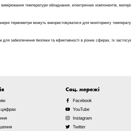
имірювання температури обладнання, електричних компонентів, матеріалі
зерні термометри можуть використовуватися для моніторингу температурн
 для забезпечення безпеки та ефективності в різних сферах, їх застосу
ія
Соц. мережі
нію
Facebook
в цифрах
YouTube
ення
Instagram
ішення
Twitter