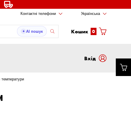
Контактні телефони
Українська
Кошик
0
AI пошук
✦
Вxід
 температури
И