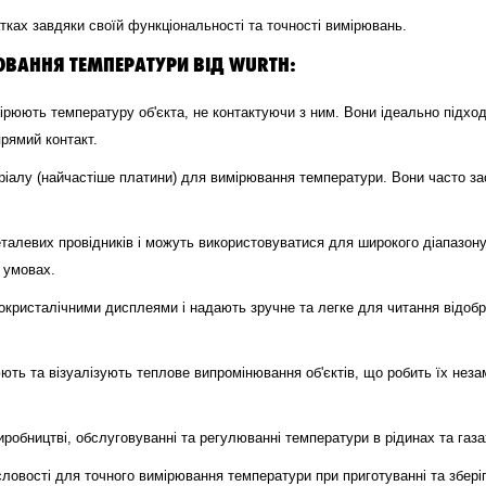
тках завдяки своїй функціональності та точності вимірювань.
ЮВАННЯ ТЕМПЕРАТУРИ ВІД WURTH:
рюють температуру об'єкта, не контактуючи з ним. Вони ідеально підхо
прямий контакт.
ріалу (найчастіше платини) для вимірювання температури. Вони часто з
талевих провідників і можуть використовуватися для широкого діапазон
 умовах.
окристалічними дисплеями і надають зручне та легке для читання відобр
ть та візуалізують теплове випромінювання об'єктів, що робить їх незамі
робництві, обслуговуванні та регулюванні температури в рідинах та газа
овості для точного вимірювання температури при приготуванні та зберіг