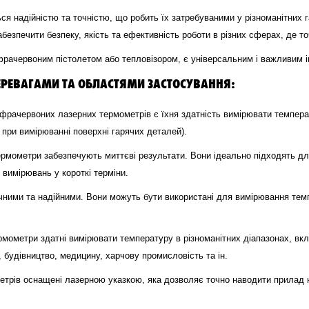
я надійністю та точністю, що робить їх затребуваними у різноманітних 
безпечити безпеку, якість та ефективність роботи в різних сферах, де 
фрачервоним пістолетом або тепловізором, є універсальним і важливим і
ЕРЕВАГАМИ ТА ОБЛАСТЯМИ ЗАСТОСУВАННЯ:
фрачервоних лазерних термометрів є їхня здатність вимірювати температ
 при вимірюванні поверхні гарячих деталей).
ермометри забезпечують миттєві результати. Вони ідеально підходять д
 вимірювань у короткі терміни.
ними та надійними. Вони можуть бути використані для вимірювання тем
рмометри здатні вимірювати температуру в різноманітних діапазонах, вкл
будівництво, медицину, харчову промисловість та ін.
рів оснащені лазерною указкою, яка дозволяє точно наводити прилад на 