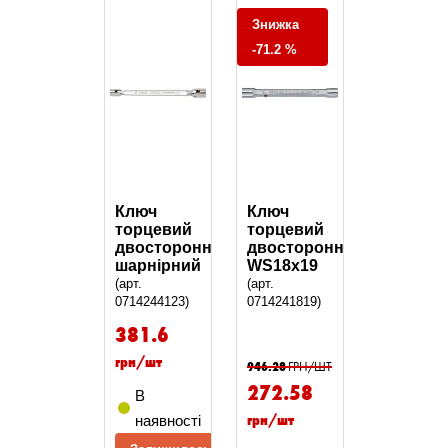
Знижка
-71.2 %
Ключ
Ключ
торцевий
торцевий
двосторонній
двосторонній,
шарнірний
WS18x19
(арт.
(арт.
0714244123)
0714241819)
381.6
грн/шт
946.28
ГРН/ШТ
272.58
В
грн/шт
наявності