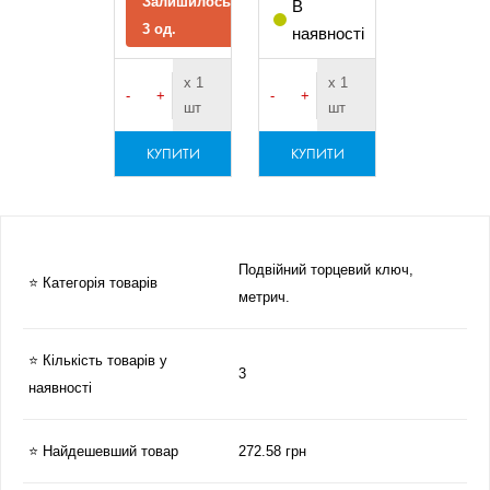
Залишилось
В
3 од.
наявності
х 1
х 1
-
+
-
+
шт
шт
КУПИТИ
КУПИТИ
Подвійний торцевий ключ,
⭐ Категорія товарів
метрич.
⭐ Кількість товарів у
3
наявності
⭐ Найдешевший товар
272.58 грн