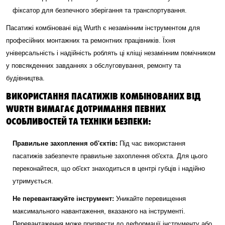
фіксатор для безпечного зберігання та транспортування.
Пасатижі комбіновані від Wurth є незамінним інструментом для
професійних монтажних та ремонтних працівників. Їхня
універсальність і надійність роблять ці кліщі незамінним помічником
у повсякденних завданнях з обслуговування, ремонту та
будівництва.
ВИКОРИСТАННЯ ПАСАТИЖІВ КОМБІНОВАНИХ ВІД
WURTH ВИМАГАЄ ДОТРИМАННЯ ПЕВНИХ
ОСОБЛИВОСТЕЙ ТА ТЕХНІКИ БЕЗПЕКИ:
Правильне захоплення об'єктів:
Під час використання
пасатижів забезпечте правильне захоплення об'єкта. Для цього
переконайтеся, що об'єкт знаходиться в центрі губців і надійно
утримується.
Не перевантажуйте інструмент:
Уникайте перевищення
максимального навантаження, вказаного на інструменті.
Перевантаження може призвести до деформації інструменту або