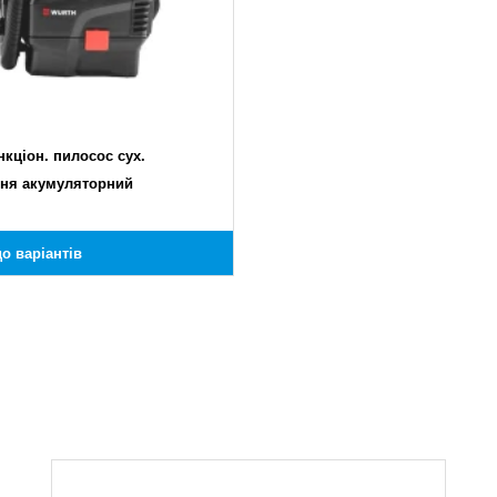
кціон. пилосос сух.
ня акумуляторний
о варіантів