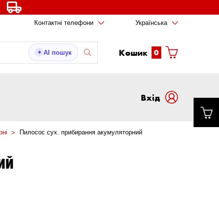
Контактні телефони
Українська
Кошик
0
AI пошук
✦
Вxід
рні
Пилосос сух. прибирання акумуляторний
ИЙ