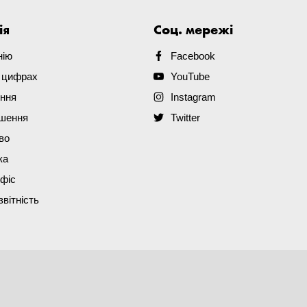
ія
Соц. мережі
нію
Facebook
в цифрах
YouTube
ення
Instagram
ішення
Twitter
во
ка
офіс
звітність